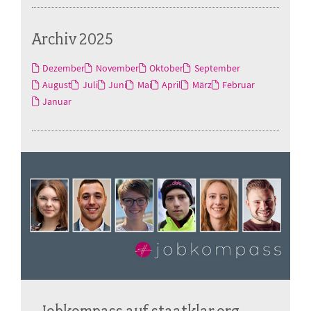
Archiv 2025
Dezember
November
Oktober
September
August
Juli
Juni
Mai
April
März
Februar
Januar
Jobkompass auf staatklar.org