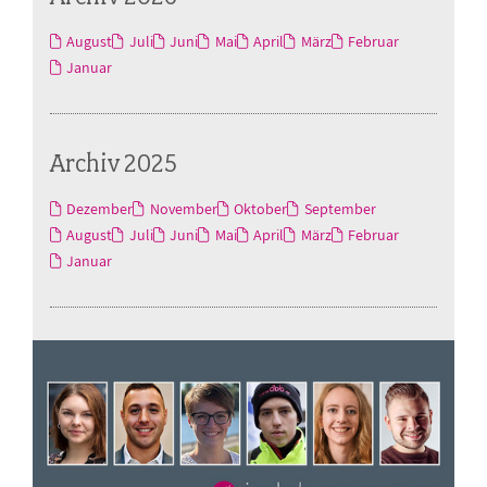
August
Juli
Juni
Mai
April
März
Februar
Januar
Archiv 2025
Dezember
November
Oktober
September
August
Juli
Juni
Mai
April
März
Februar
Januar