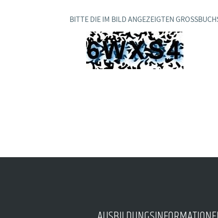
Ideencampus
Landesjugendbünde
Akademie
BITTE DIE IM BILD ANGEZEIGTEN GROSSBUCH
Parlamentarisches Sommerfest
Verlag
AUSBILDUNGSINFORMATIONE