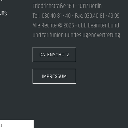
Friedrichstraße 169 • 10117 Berlin
tung
Tel.: 030.40 81 - 40 • Fax: 030.40 81 - 49 99
Alle Rechte © 2026 • dbb beamtenbund
und tarifunion Bundesjugendvertretung
DATENSCHUTZ
IMPRESSUM