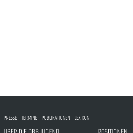
VERANSTALTUNGEN UND SEMINARE
MITGLIEDSCHAFT & SERVICE
PRESSE
TERMINE
PUBLIKATIONEN
LEXIKON
ÜBER DIE DBB JUGEND
POSITIONEN