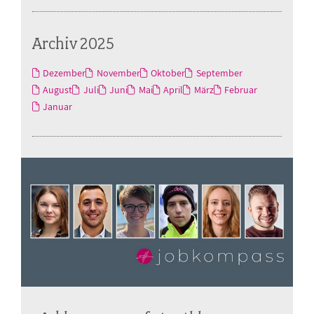
Archiv 2025
Dezember
November
Oktober
September
August
Juli
Juni
Mai
April
März
Februar
Januar