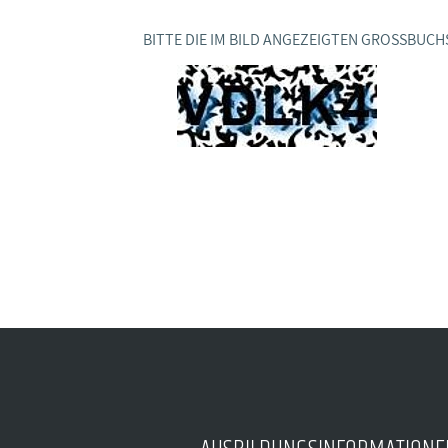
Ideencampus
Landesjugendbünde
Akademie
BITTE DIE IM BILD ANGEZEIGTEN GROSSBUCH
Parlamentarisches Sommerfest
Verlag