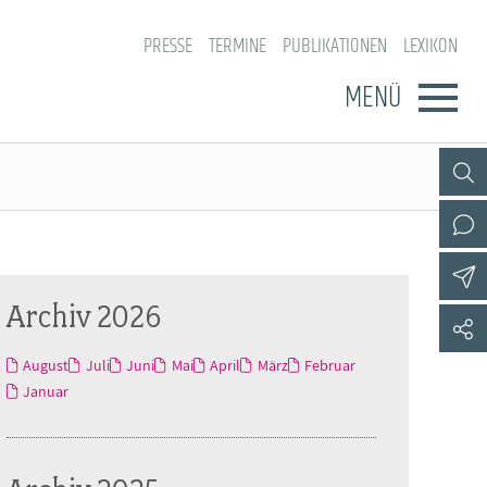
PRESSE
TERMINE
PUBLIKATIONEN
LEXIKON
MENÜ
Archiv 2026
August
Juli
Juni
Mai
April
März
Februar
Januar