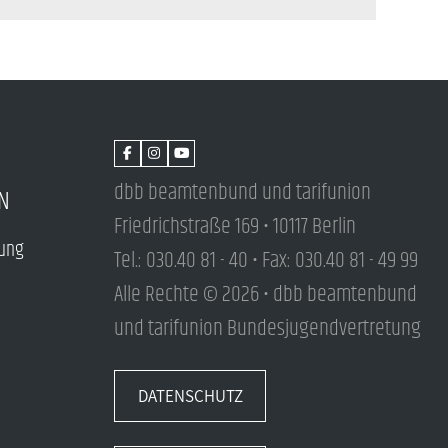
dbb beamtenbund und tarifunion
N
Friedrichstraße 169 • 10117 Berlin
tung
Tel.: 030.40 81 - 40 • Fax: 030.40 81 - 49 99
Alle Rechte © 2026 • dbb beamtenbund
und tarifunion Bundesjugendvertretung
DATENSCHUTZ