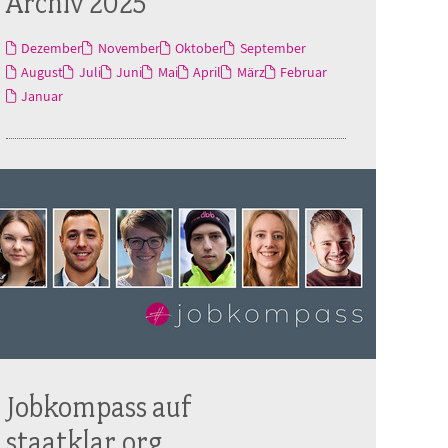
Archiv 2025
Dezember
November
Oktober
September
August
Juli
Juni
Mai
April
März
Februar
Januar
Jobkompass auf
staatklar.org