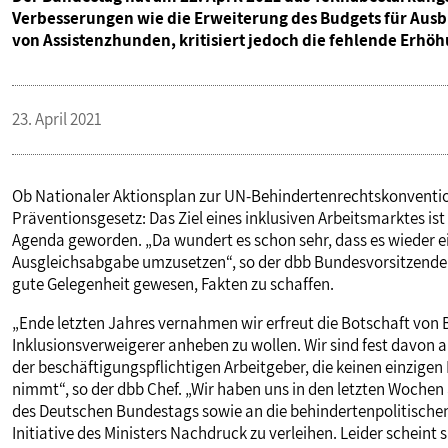
Verbesserungen wie die Erweiterung des Budgets für Ausb
von Assistenzhunden, kritisiert jedoch die fehlende Erhö
23. April 2021
Ob Nationaler Aktionsplan zur UN-Behindertenrechtskonventi
Präventionsgesetz: Das Ziel eines inklusiven Arbeitsmarktes ist 
Agenda geworden. „Da wundert es schon sehr, dass es wieder e
Ausgleichsabgabe umzusetzen“, so der dbb Bundesvorsitzende 
gute Gelegenheit gewesen, Fakten zu schaffen.
„Ende letzten Jahres vernahmen wir erfreut die Botschaft von 
Inklusionsverweigerer anheben zu wollen. Wir sind fest davon 
der beschäftigungspflichtigen Arbeitgeber, die keinen einzige
nimmt“, so der dbb Chef. „Wir haben uns in den letzten Wochen 
des Deutschen Bundestags sowie an die behindertenpolitische
Initiative des Ministers Nachdruck zu verleihen. Leider schein