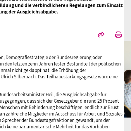
ildung und die verbindlicheren Regelungen zum Einsatz
hung der Ausgleichsabgabe.
on, Demografiestrategie der Bundesregierung oder
in den letzten zehn Jahren fester Bestandteil der politischen
inmal nicht geklappt hat, die Erhöhung der
Ulrich Silberbach. Das Teilhabestärkungsgesetz wäre eine
Bundesarbeitsminister Heil, die Ausgleichsabgabe für
ausgegangen, dass sich der Gesetzgeber die rund 25 Prozent
n Menschen mit Behinderung beschäftigen, endlich zur Brust
an zahlreiche Mitglieder im Ausschuss für Arbeit und Soziales
n Sprecher der Bundestagsfraktionen gewandt, um der
t sich keine parlamentarische Mehrheit für das Vorhaben