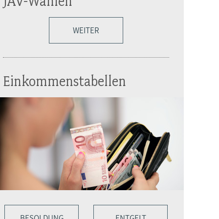
JAV-Wahlen
WEITER
Einkommenstabellen
BESOLDUNG
ENTGELT