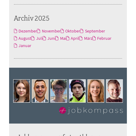
Archiv 2025
Dezember
November
Oktober
September
August
Juli
Juni
Mai
April
März
Februar
Januar