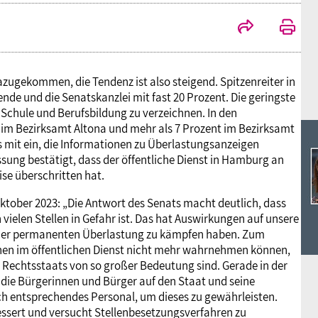
Ideencampus
Landesjugendbünde
Akademie
Parlamentarisches Sommerfest
Verlag
azugekommen, die Tendenz ist also steigend. Spitzenreiter in
nde und die Senatskanzlei mit fast 20 Prozent. Die geringste
 Schule und Berufsbildung zu verzeichnen. In den
im Bezirksamt Altona und mehr als 7 Prozent im Bezirksamt
 mit ein, die Informationen zu Überlastungsanzeigen
ssung bestätigt, dass der öffentliche Dienst in Hamburg an
se überschritten hat.
ktober 2023: „Die Antwort des Senats macht deutlich, dass
vielen Stellen in Gefahr ist. Das hat Auswirkungen auf unsere
 einer permanenten Überlastung zu kämpfen haben. Zum
onen im öffentlichen Dienst nicht mehr wahrnehmen können,
 Rechtsstaats von so großer Bedeutung sind. Gerade in der
ch die Bürgerinnen und Bürger auf den Staat und seine
ch entsprechendes Personal, um dieses zu gewährleisten.
bessert und versucht Stellenbesetzungsverfahren zu