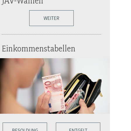
JAV-Wahlen
WEITER
Einkommenstabellen
BESOLDUNG
ENTGELT