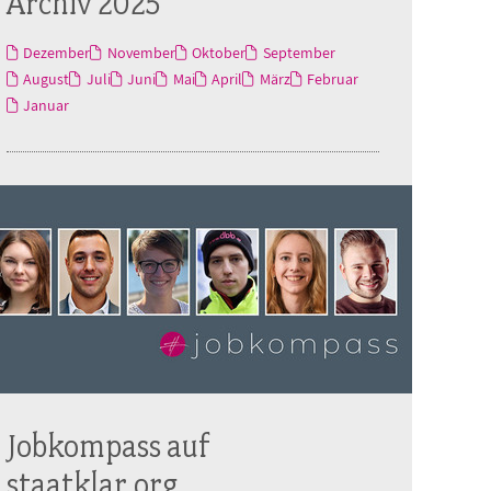
Archiv 2025
Dezember
November
Oktober
September
August
Juli
Juni
Mai
April
März
Februar
Januar
Jobkompass auf
staatklar.org