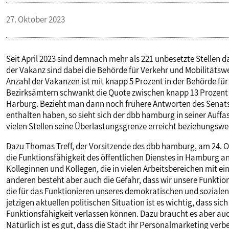
VERANSTALTUNGEN UND SEMINARE
27. Oktober 2023
MITGLIEDSCHAFT & SERVICE
Seit April 2023 sind demnach mehr als 221 unbesetzte Stellen d
der Vakanz sind dabei die Behörde für Verkehr und Mobilitätswe
Anzahl der Vakanzen ist mit knapp 5 Prozent in der Behörde für
Bezirksämtern schwankt die Quote zwischen knapp 13 Prozent 
Harburg. Bezieht man dann noch frühere Antworten des Senats
enthalten haben, so sieht sich der dbb hamburg in seiner Auffa
vielen Stellen seine Überlastungsgrenze erreicht beziehungswei
Dazu Thomas Treff, der Vorsitzende des dbb hamburg, am 24. O
die Funktionsfähigkeit des öffentlichen Dienstes in Hamburg an 
Kolleginnen und Kollegen, die in vielen Arbeitsbereichen mit
anderen besteht aber auch die Gefahr, dass wir unsere Funkti
die für das Funktionieren unseres demokratischen und sozialen
jetzigen aktuellen politischen Situation ist es wichtig, dass si
Funktionsfähigkeit verlassen können. Dazu braucht es aber au
Natürlich ist es gut, dass die Stadt ihr Personalmarketing ver