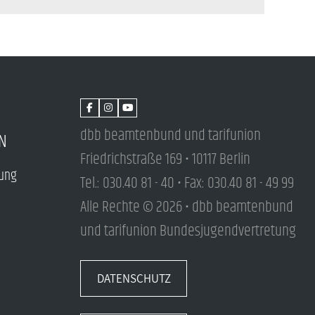
dbb beamtenbund und tarifunion
N
Friedrichstraße 169 • 10117 Berlin
tung
Tel.: 030.40 81 - 40 • Fax: 030.40 81 - 49 99
Alle Rechte © 2026 • dbb beamtenbund
und tarifunion Bundesjugendvertretung
DATENSCHUTZ