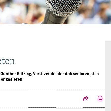
Ideencampus
Landesjugendbünde
Akademie
Parlamentarisches Sommerfest
Verlag
eten
ünther Klitzing, Vorsitzender der dbb senioren, sich
u engagieren.