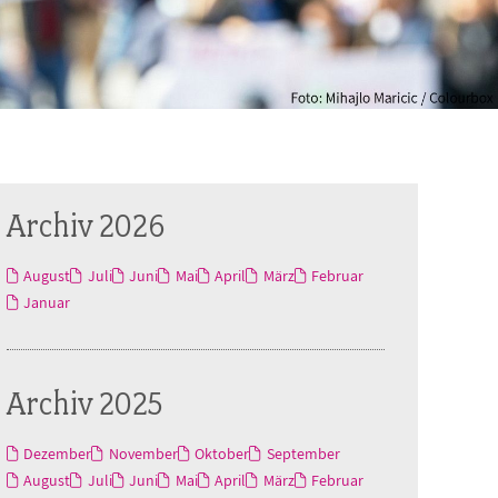
Archiv 2026
August
Juli
Juni
Mai
April
März
Februar
Januar
Archiv 2025
Dezember
November
Oktober
September
August
Juli
Juni
Mai
April
März
Februar