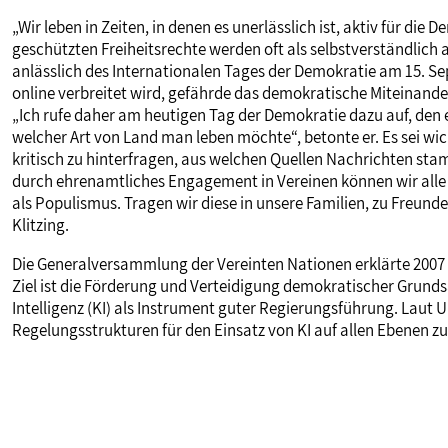
„Wir leben in Zeiten, in denen es unerlässlich ist, aktiv für di
geschützten Freiheitsrechte werden oft als selbstverständlich a
anlässlich des Internationalen Tages der Demokratie am 15. S
online verbreitet wird, gefährde das demokratische Miteinand
„Ich rufe daher am heutigen Tag der Demokratie dazu auf, den 
welcher Art von Land man leben möchte“, betonte er. Es sei w
kritisch zu hinterfragen, aus welchen Quellen Nachrichten st
durch ehrenamtliches Engagement in Vereinen können wir alle 
als Populismus. Tragen wir diese in unsere Familien, zu Freund
Klitzing.
Die Generalversammlung der Vereinten Nationen erklärte 2007
Ziel ist die Förderung und Verteidigung demokratischer Grundsä
Intelligenz (KI) als Instrument guter Regierungsführung. Laut 
Regelungsstrukturen für den Einsatz von KI auf allen Ebenen zu