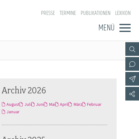
PRESSE
TERMINE
PUBLIKATIONEN
LEXIKON
MENÜ
Archiv 2026
August
Juli
Juni
Mai
April
März
Februar
Januar