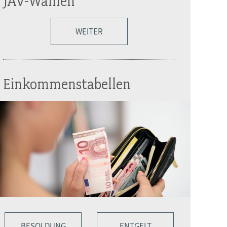
JAV-Wahlen
WEITER
Einkommenstabellen
BESOLDUNG
ENTGELT