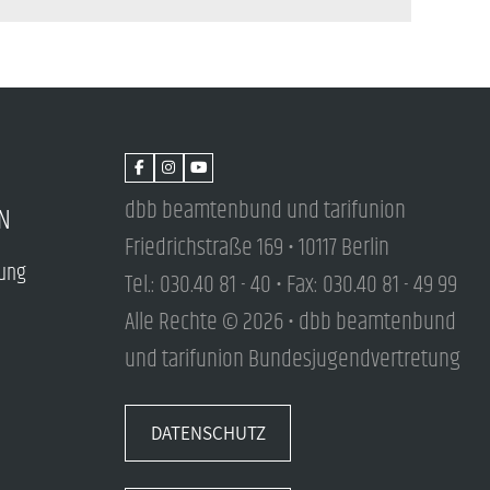
dbb beamtenbund und tarifunion
N
Friedrichstraße 169 • 10117 Berlin
tung
Tel.: 030.40 81 - 40 • Fax: 030.40 81 - 49 99
Alle Rechte © 2026 • dbb beamtenbund
und tarifunion Bundesjugendvertretung
DATENSCHUTZ