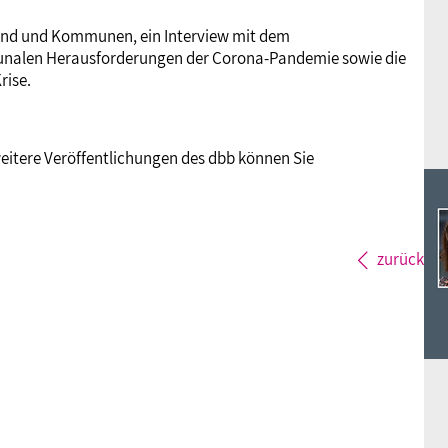
Ideencampus
Landesjugendbünde
Akademie
und und Kommunen, ein Interview mit dem
unalen Herausforderungen der Corona-Pandemie sowie die
Parlamentarisches Sommerfest
rise.
Verlag
eitere Veröffentlichungen des dbb können Sie
zurück