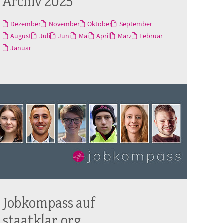
Archiv 2025
Dezember
November
Oktober
September
August
Juli
Juni
Mai
April
März
Februar
Januar
Jobkompass auf
staatklar.org