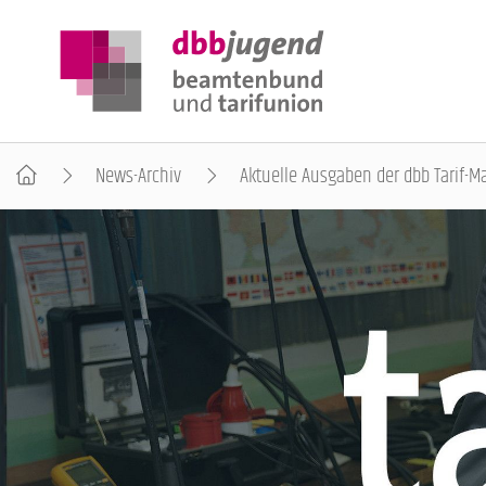
News-Archiv
Aktuelle Ausgaben der dbb Tarif-M
ÜBER DIE DBB JUGEND
POSITIONEN
AUSBILDUNGSINFORMATIONEN
INTERNATIONALES