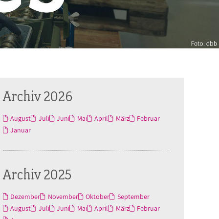
Archiv 2026
August
Juli
Juni
Mai
April
März
Februar
Januar
Archiv 2025
Dezember
November
Oktober
September
August
Juli
Juni
Mai
April
März
Februar