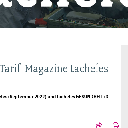
Ideencampus
Landesjugendbünde
Akademie
Parlamentarisches Sommerfest
Verlag
Tarif-Magazine tacheles
heles (September 2022) und tacheles GESUNDHEIT (3.