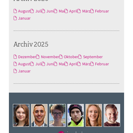
August
Juli
Juni
Mai
April
März
Februar
Januar
Archiv 2025
Dezember
November
Oktober
September
August
Juli
Juni
Mai
April
März
Februar
Januar