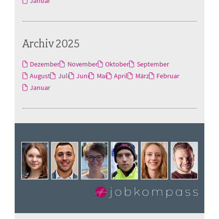
Januar
Archiv 2025
Dezember
November
Oktober
September
August
Juli
Juni
Mai
April
März
Februar
Januar