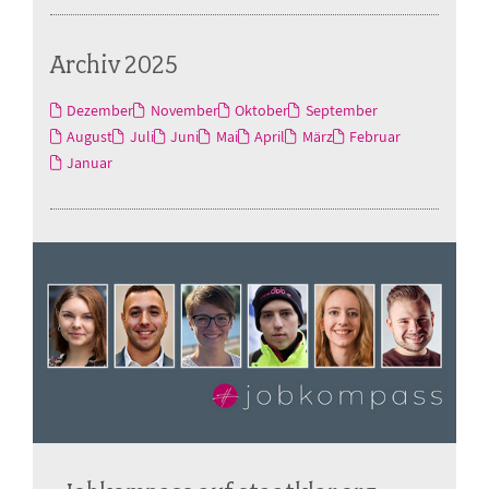
Archiv 2025
Dezember
November
Oktober
September
August
Juli
Juni
Mai
April
März
Februar
Januar