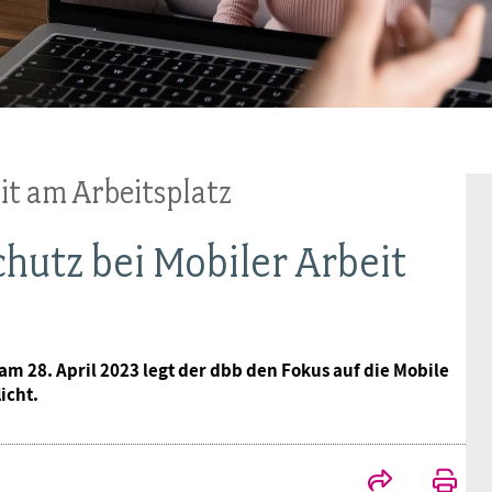
Ideencampus
Landesjugendbünde
Akademie
Parlamentarisches Sommerfest
Verlag
it am Arbeitsplatz
hutz bei Mobiler Arbeit
am 28. April 2023 legt der dbb den Fokus auf die Mobile
icht.