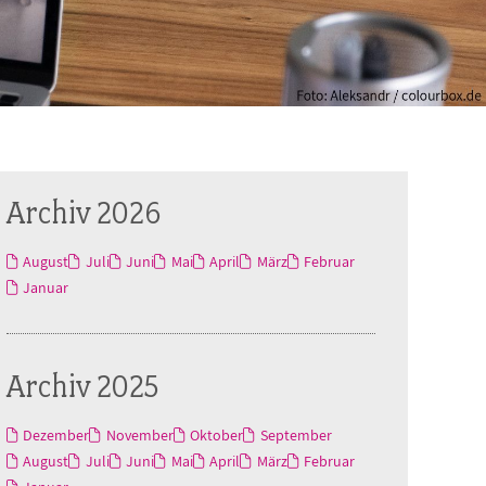
Archiv 2026
August
Juli
Juni
Mai
April
März
Februar
Januar
Archiv 2025
Dezember
November
Oktober
September
August
Juli
Juni
Mai
April
März
Februar