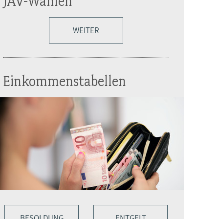
JAV-Wahlen
WEITER
Einkommenstabellen
BESOLDUNG
ENTGELT