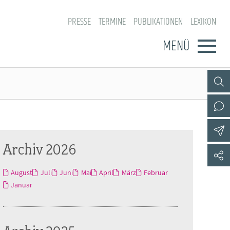
PRESSE
TERMINE
PUBLIKATIONEN
LEXIKON
MENÜ
Archiv 2026
August
Juli
Juni
Mai
April
März
Februar
Januar