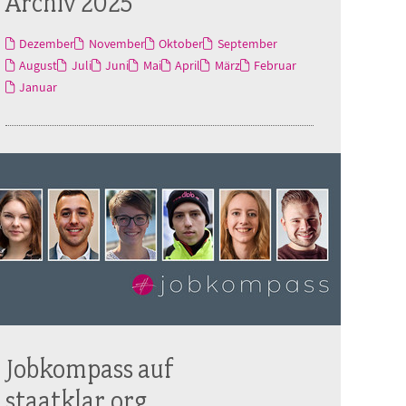
Archiv 2025
Dezember
November
Oktober
September
August
Juli
Juni
Mai
April
März
Februar
Januar
Jobkompass auf
staatklar.org