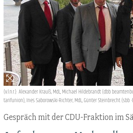
VERANSTALTUNGEN UND SEMINARE
MITGLIEDSCHAFT & SERVICE
(v.l.n.r.): Alexander Krauß, MdL, Michael Hildebrandt (dbb beamt
tarifunion), Ines Saborowski-Richter, MdL, Günter Steinbrecht (sb
Gespräch mit der CDU-Fraktion im S