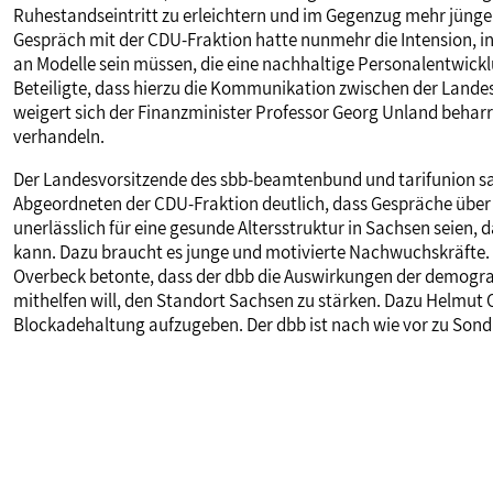
Ruhestandseintritt zu erleichtern und im Gegenzug mehr jünge
Gespräch mit der CDU-Fraktion hatte nunmehr die Intension, in
an Modelle sein müssen, die eine nachhaltige Personalentwickl
Beteiligte, dass hierzu die Kommunikation zwischen der Land
weigert sich der Finanzminister Professor Georg Unland beharrl
verhandeln.
Der Landesvorsitzende des sbb-beamtenbund und tarifunion s
Abgeordneten der CDU-Fraktion deutlich, dass Gespräche über 
unerlässlich für eine gesunde Altersstruktur in Sachsen seien,
kann. Dazu braucht es junge und motivierte Nachwuchskräfte. D
Overbeck betonte, dass der dbb die Auswirkungen der demogr
mithelfen will, den Standort Sachsen zu stärken. Dazu Helmut O
Blockadehaltung aufzugeben. Der dbb ist nach wie vor zu Son