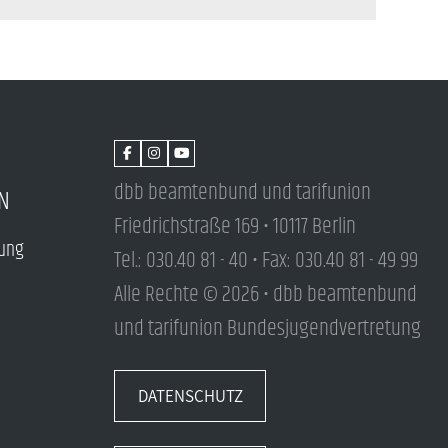
dbb beamtenbund und tarifunion
N
Friedrichstraße 169 • 10117 Berlin
tung
Tel.: 030.40 81 - 40 • Fax: 030.40 81 - 49 99
Alle Rechte © 2026 • dbb beamtenbund
und tarifunion Bundesjugendvertretung
DATENSCHUTZ