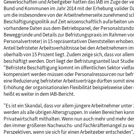
Gewerkschaften und Arbeitgeber hatten das IAB im Zuge der 
Bund und Kommunen im Jahr 2014 mit der Erhebung valider Date
um die insbesondere von der Arbeitnehmerseite zunehmend scha
Beschäftigungspolitik auf Zeit wissenschaftlich aufarbeiten u
vorhandene Daten aus dem Betriebspanel, der Personalstands
Beweggründe und Details zur Befristungspraxis im Rahmen vo
Personalvertreter) in 15 repräsentativen Dienststellen erhoben.
Anteil befristeter Arbeitsverhältnisse bei den Arbeitnehmern im
oberhalb von 15 Prozent liegt. Zudem zeige sich, dass vor alle
beschäftigt werden. Dort liegt der Befristungsanteil laut Studi
"Befristete Beschäftigung kommt im öffentlichen Sektor vielfa
kompensiert werden müssen oder Personalressourcen nur befri
eine Reduzierung befristeter Arbeitsverträge dürften somit ein
Erhöhung der organisationalen Flexibilität beispielsweise über 
heißt es weiter in dem IAB-Bericht.
"Es ist ein Skandal, dass vor allem jüngere Arbeitnehmer unter 
werden als alle übrigen Altersgruppen. In vielen Bereichen kann
Privatwirtschaft mithalten. Wenn nun auch mehr und mehr der
den immer größeren Nachwuchs- und Fachkräftemangel zu wun
Perspektiven, wenn sie sich für einen Arbeitgeber entscheiden"