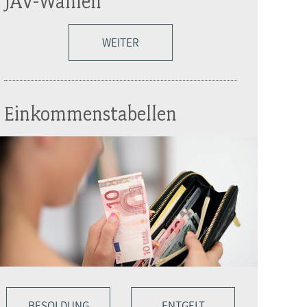
JAV-Wahlen
WEITER
Einkommenstabellen
BESOLDUNG
ENTGELT