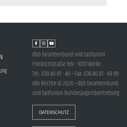
dbb beamtenbund und tarifunion
N
Friedrichstraße 169 • 10117 Berlin
tung
Tel.: 030.40 81 - 40 • Fax: 030.40 81 - 49 99
Alle Rechte © 2026 • dbb beamtenbund
und tarifunion Bundesjugendvertretung
DATENSCHUTZ