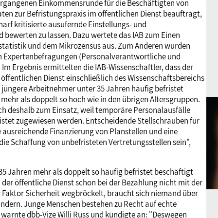
vergangenen Einkommensrunde für die Beschäftigten von
n zur Befristungspraxis im öffentlichen Dienst beauftragt,
rf kritisierte ausufernde Einstellungs- und
nd bewerten zu lassen. Dazu wertete das IAB zum Einen
statistik und dem Mikrozensus aus. Zum Anderen wurden
n Expertenbefragungen (Personalverantwortliche und
 Im Ergebnis ermittelten die IAB-Wissenschaftler, dass der
 öffentlichen Dienst einschließlich des Wissenschaftsbereichs
m jüngere Arbeitnehmer unter 35 Jahren häufig befristet
e mehr als doppelt so hoch wie in den übrigen Altersgruppen.
ch deshalb zum Einsatz, weil temporäre Personalausfälle
stet zugewiesen werden. Entscheidende Stellschrauben für
e ausreichende Finanzierung von Planstellen und eine
die Schaffung von unbefristeten Vertretungsstellen sein",
35 Jahren mehr als doppelt so häufig befristet beschäftigt
 der öffentliche Dienst schon bei der Bezahlung nicht mit der
 Faktor Sicherheit wegbröckelt, braucht sich niemand über
dern. Junge Menschen bestehen zu Recht auf echte
, warnte dbb-Vize Willi Russ und kündigte an: "Deswegen