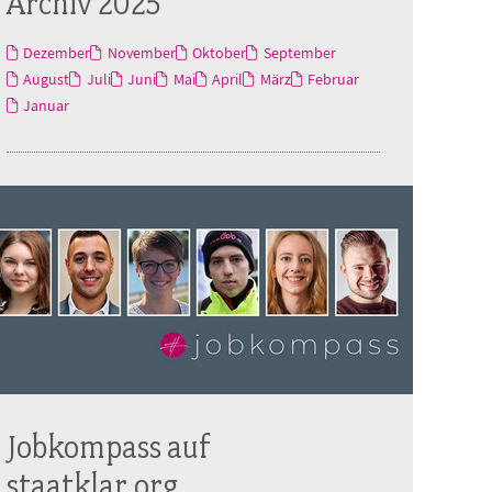
Archiv 2025
Dezember
November
Oktober
September
August
Juli
Juni
Mai
April
März
Februar
Januar
Jobkompass auf
staatklar.org