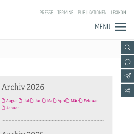
PRESSE
TERMINE
PUBLIKATIONEN
LEXIKON
MENÜ
Archiv 2026
August
Juli
Juni
Mai
April
März
Februar
Januar