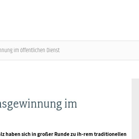
nung im öffentlichen Dienst
ÜBER DIE DBB JUGEND - ÜBERBLICK
AUSBILDUNGSINFORMATIONEN - ÜBERBLICK
VERANSTALTUNGEN UND SEMINARE -
MITGLIEDSCHAFT & SERVICE - ÜBERBLICK
ÜBERBLICK
Gremien
Jugend- und Auszubildendenvertretung
Rechtsschutz
Bundesjugendausschuss
hsgewinnung im
Kontakt
Hochschulen
Vorsorgewerk
Bundesjugendtag
Mitgliedsgewerkschaften
Jobkompass
Vorteilswelt
lz haben sich in großer Runde zu ih-rem traditionellen