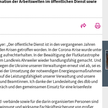
Ideencampus
mation der Arbeitswelten im öffentlichen Dienst sowie
Landesjugendbünde
Akademie
Parlamentarisches Sommerfest
Verlag
yer: „Der öffentliche Dienst ist in den vergangenen Jahren
den Krisen getroffen worden. In der Corona-Krise wurde unter
g aufrechterhalten. In der Bewältigung der Flutkatastrophe
 im Landkreis Ahrweiler wieder handlungsfähig gemacht. Und
egen die Ukraine unseren Verwaltungen erneut viel ab, sei es
r bei der Umsetzung der notwendigen Energiesparmaßnahmen
auf die Leistungsfähigkeit unserer Verwaltung und unsere
 und Beamtinnen. Ich danke der Landesleitung des dbb und
spräch und den gemeinsamen Einsatz für eine krisenfeste
d -verbände sowie für die darin organisierten Personen sind
gewinnung und wirksame Fachkräftesicherung von großer