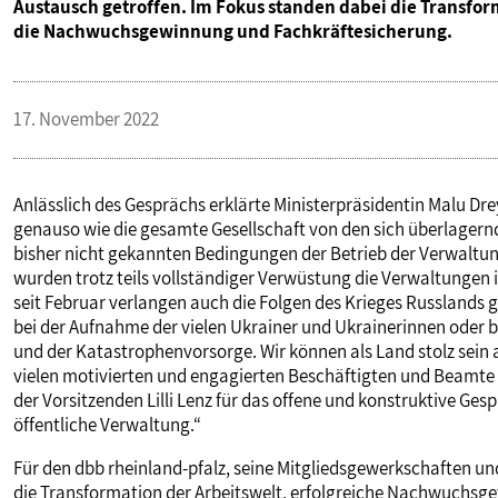
Austausch getroffen. Im Fokus standen dabei die Transfor
VERANSTALTUNGEN UND SEMINARE
die Nachwuchsgewinnung und Fachkräftesicherung.
MITGLIEDSCHAFT & SERVICE
17. November 2022
Anlässlich des Gesprächs erklärte Ministerpräsidentin Malu Dre
genauso wie die gesamte Gesellschaft von den sich überlagern
bisher nicht gekannten Bedingungen der Betrieb der Verwaltun
wurden trotz teils vollständiger Verwüstung die Verwaltungen
seit Februar verlangen auch die Folgen des Krieges Russlands g
bei der Aufnahme der vielen Ukrainer und Ukrainerinnen ode
und der Katastrophenvorsorge. Wir können als Land stolz sein 
vielen motivierten und engagierten Beschäftigten und Beamte
der Vorsitzenden Lilli Lenz für das offene und konstruktive Ge
öffentliche Verwaltung.“
Für den dbb rheinland-pfalz, seine Mitgliedsgewerkschaften un
die Transformation der Arbeitswelt, erfolgreiche Nachwuchs