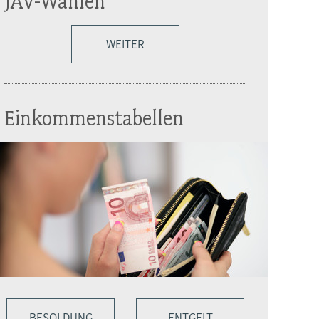
JAV-Wahlen
WEITER
Einkommenstabellen
BESOLDUNG
ENTGELT