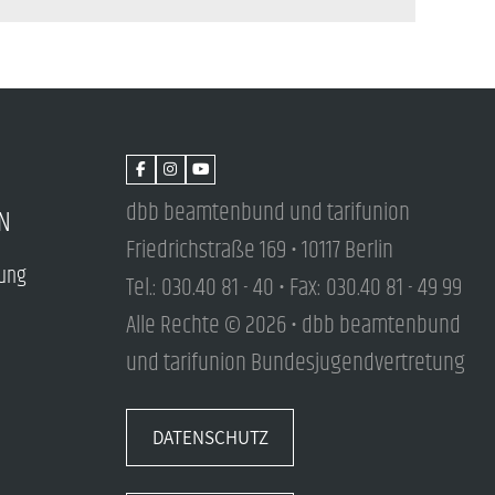
dbb beamtenbund und tarifunion
N
Friedrichstraße 169 • 10117 Berlin
tung
Tel.: 030.40 81 - 40 • Fax: 030.40 81 - 49 99
Alle Rechte © 2026 • dbb beamtenbund
und tarifunion Bundesjugendvertretung
DATENSCHUTZ