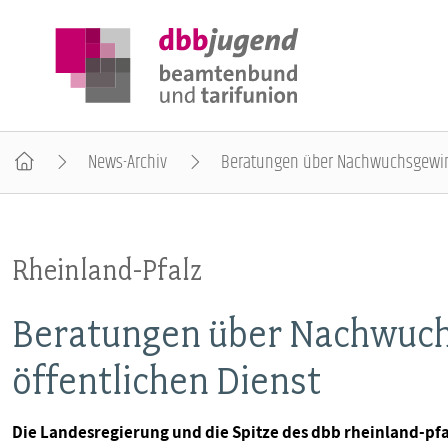
News-Archiv
Beratungen über Nachwuchsgewin
ÜBER DIE DBB JUGEND
Rheinland-Pfalz
POSITIONEN
Beratungen über Nachwuc
AUSBILDUNGSINFORMATIONEN
öffentlichen Dienst
INTERNATIONALES
Die Landesregierung und die Spitze des dbb rheinland-pfa