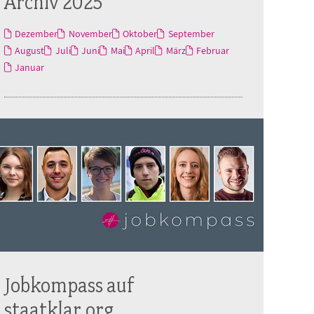
Archiv 2025
Dezember
November
Oktober
September
August
Juli
Juni
Mai
April
März
Februar
Januar
Jobkompass auf
staatklar.org