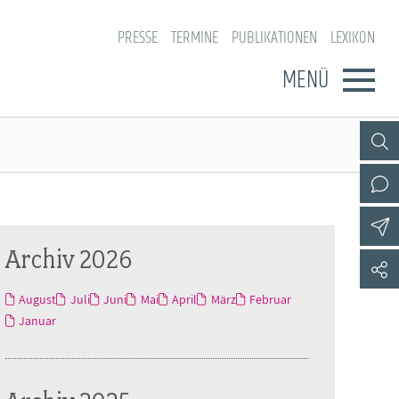
PRESSE
TERMINE
PUBLIKATIONEN
LEXIKON
MENÜ
Archiv 2026
August
Juli
Juni
Mai
April
März
Februar
Januar