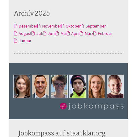
Archiv 2025
Dezember
November
Oktober
September
August
Juli
Juni
Mai
April
März
Februar
Januar
Jobkompass auf staatklar.org