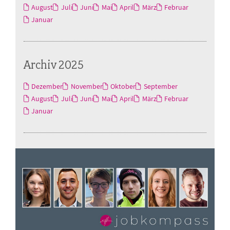
August
Juli
Juni
Mai
April
März
Februar
Januar
Archiv 2025
Dezember
November
Oktober
September
August
Juli
Juni
Mai
April
März
Februar
Januar