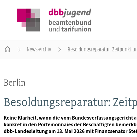
News-Archiv
Besoldungsreparatur: Zeitpunkt u
ÜBER DIE DBB JUGEND
Berlin
POSITIONEN
Besoldungsreparatur: Zeit
AUSBILDUNGSINFORMATIONEN
Keine Klarheit, wann die vom Bundesverfassungsgericht a
konkret in den Portemonnaies der Beschäftigten bemerkb
INTERNATIONALES
dbb-Landesleitung am 13. Mai 2026 mit Finanzsenator Stef