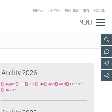
PRESSE
TERMINE
PUBLIKATIONEN
LEXIKON
MENÜ
Archiv 2026
August
Juli
Juni
Mai
April
März
Februar
Januar