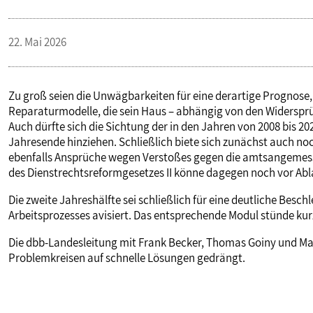
VERANSTALTUNGEN UND SEMINARE
22. Mai 2026
MITGLIEDSCHAFT & SERVICE
Zu groß seien die Unwägbarkeiten für eine derartige Prognose, m
Reparaturmodelle, die sein Haus – abhängig von den Widersprüc
Auch dürfte sich die Sichtung der in den Jahren von 2008 bis 
Jahresende hinziehen. Schließlich biete sich zunächst auch n
ebenfalls Ansprüche wegen Verstoßes gegen die amtsangemess
des Dienstrechtsreformgesetzes II könne dagegen noch vor Abla
Die zweite Jahreshälfte sei schließlich für eine deutliche Besc
Arbeitsprozesses avisiert. Das entsprechende Modul stünde kurz
Die dbb-Landesleitung mit Frank Becker, Thomas Goiny und Mart
Problemkreisen auf schnelle Lösungen gedrängt.