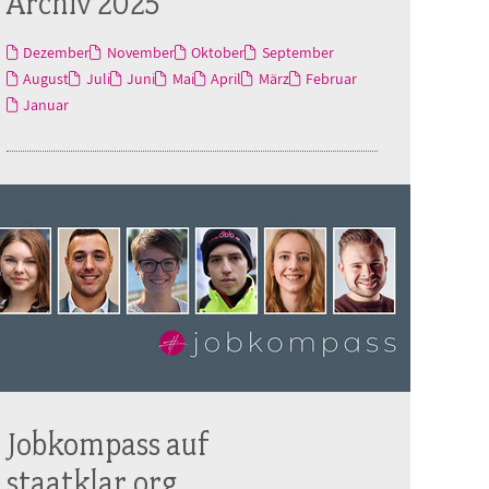
Archiv 2025
Dezember
November
Oktober
September
August
Juli
Juni
Mai
April
März
Februar
Januar
Jobkompass auf
staatklar.org