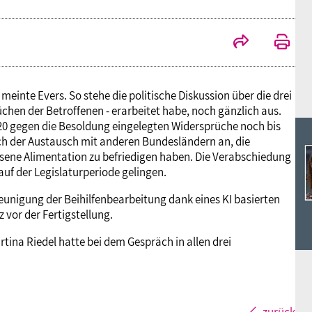
Ideencampus
Landesjugendbünde
Akademie
Parlamentarisches Sommerfest
Verlag
einte Evers. So stehe die politische Diskussion über die drei
hen der Betroffenen - erarbeitet habe, noch gänzlich aus.
2020 gegen die Besoldung eingelegten Widersprüche noch bis
och der Austausch mit anderen Bundesländern an, die
ene Alimentation zu befriedigen haben. Die Verabschiedung
uf der Legislaturperiode gelingen.
hleunigung der Beihilfenbearbeitung dank eines KI basierten
 vor der Fertigstellung.
ina Riedel hatte bei dem Gespräch in allen drei