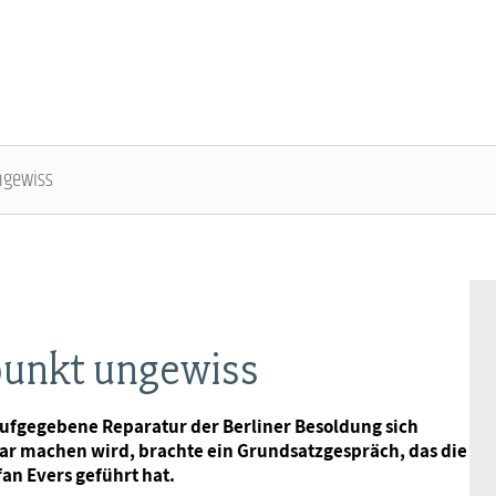
ngewiss
ÜBER DIE DBB JUGEND - ÜBERBLICK
AUSBILDUNGSINFORMATIONEN - ÜBERBLICK
VERANSTALTUNGEN UND SEMINARE -
MITGLIEDSCHAFT & SERVICE - ÜBERBLICK
ÜBERBLICK
Gremien
Jugend- und Auszubildendenvertretung
Rechtsschutz
Bundesjugendausschuss
punkt ungewiss
Kontakt
Hochschulen
Vorsorgewerk
Bundesjugendtag
ufgegebene Reparatur der Berliner Besoldung sich
ar machen wird, brachte ein Grundsatzgespräch, das die
Mitgliedsgewerkschaften
Jobkompass
Vorteilswelt
an Evers geführt hat.