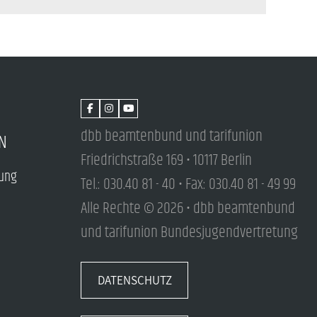
dbb beamtenbund und tarifunion
N
Friedrichstraße 169 • 10117 Berlin
tung
Tel.: 030.40 81 - 40 • Fax: 030.40 81 - 49 99
Alle Rechte © 2026 • dbb beamtenbund
und tarifunion Bundesjugendvertretung
DATENSCHUTZ