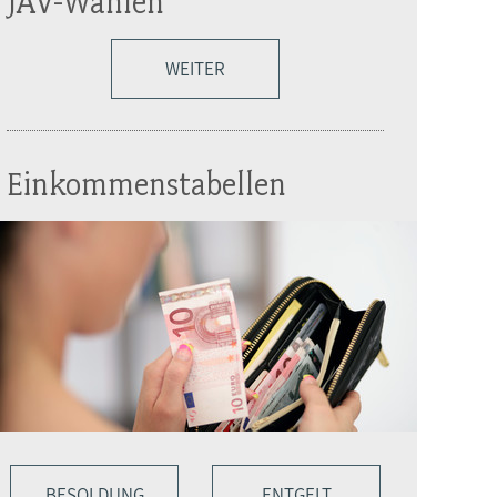
JAV-Wahlen
WEITER
Einkommenstabellen
BESOLDUNG
ENTGELT