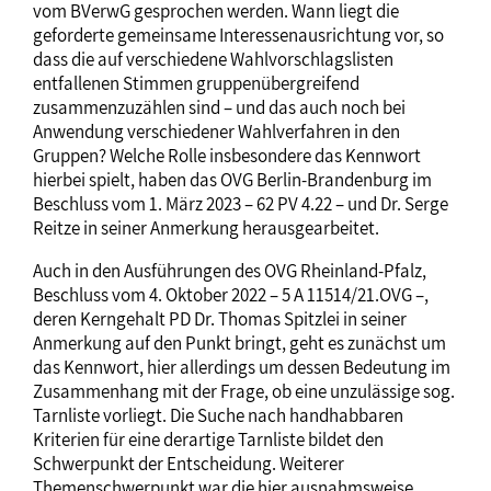
vom BVerwG gesprochen werden. Wann liegt die
geforderte gemeinsame Interessenausrichtung vor, so
dass die auf verschiedene Wahlvorschlagslisten
entfallenen Stimmen gruppenübergreifend
zusammenzuzählen sind – und das auch noch bei
Anwendung verschiedener Wahlverfahren in den
Gruppen? Welche Rolle insbesondere das Kennwort
hierbei spielt, haben das OVG Berlin-Brandenburg im
Beschluss vom 1. März 2023 – 62 PV 4.22 – und Dr. Serge
Reitze in seiner Anmerkung herausgearbeitet.
Auch in den Ausführungen des OVG Rheinland-Pfalz,
Beschluss vom 4. Oktober 2022 – 5 A 11514/21.OVG –,
deren Kerngehalt PD Dr. Thomas Spitzlei in seiner
Anmerkung auf den Punkt bringt, geht es zunächst um
das Kennwort, hier allerdings um dessen Bedeutung im
Zusammenhang mit der Frage, ob eine unzulässige sog.
Tarnliste vorliegt. Die Suche nach handhabbaren
Kriterien für eine derartige Tarnliste bildet den
Schwerpunkt der Entscheidung. Weiterer
Themenschwerpunkt war die hier ausnahmsweise