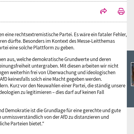
Ideencampus
Landesjugendbünde
Akademie
Parlamentarisches Sommerfest
Verlag
en eine rechtsextremistische Partei. Es wäre ein fataler Fehler,
ieren dürfte. Besonders im Kontext des Messe-Leitthemas
rtei eine solche Plattform zu geben.
onen aus, welche demokratische Grundwerte und deren
einungsfreiheit untergraben. Mit diesen arbeiten wir nicht
ngen weiterhin frei von Überwachung und ideologischen
AfD keinesfalls solch eine Macht gegeben werden.
ern. Kurz vor den Neuwahlen einer Partei, die ständig unsere
ologien zu legitimieren – dies darf auf keinen Fall
nd Demokratie ist die Grundlage für eine gerechte und gute
ch unmissverständlich von der AfD zu distanzieren und
iche Parteien bietet.“