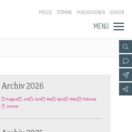
PRESSE
TERMINE
PUBLIKATIONEN
LEXIKON
MENÜ
Archiv 2026
August
Juli
Juni
Mai
April
März
Februar
Januar