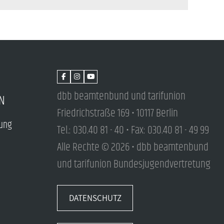
dbb beamtenbund und tarifunion
N
Friedrichstraße 169 • 10117 Berlin
tung
Tel.: 030.40 81 - 40 • Fax: 030.40 81 - 49 99
Alle Rechte © 2026 • dbb beamtenbund
und tarifunion Bundesjugendvertretung
DATENSCHUTZ