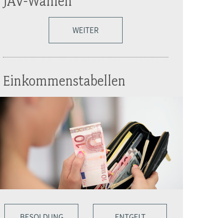
JAV-Wahlen
WEITER
Einkommenstabellen
BESOLDUNG
ENTGELT