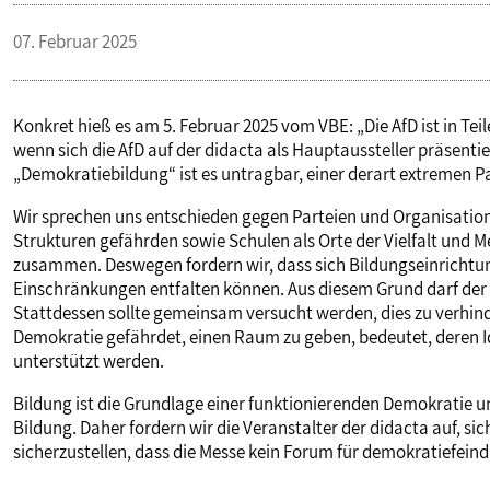
VERANSTALTUNGEN UND SEMINARE
07. Februar 2025
MITGLIEDSCHAFT & SERVICE
Konkret hieß es am 5. Februar 2025 vom VBE: „Die AfD ist in Teil
wenn sich die AfD auf der didacta als Hauptaussteller präsent
„Demokratiebildung“ ist es untragbar, einer derart extremen Pa
Wir sprechen uns entschieden gegen Parteien und Organisati
Strukturen gefährden sowie Schulen als Orte der Vielfalt und M
zusammen. Deswegen fordern wir, dass sich Bildungseinrichtu
Einschränkungen entfalten können. Aus diesem Grund darf der 
Stattdessen sollte gemeinsam versucht werden, dies zu verhind
Demokratie gefährdet, einen Raum zu geben, bedeutet, deren Ide
unterstützt werden.
Bildung ist die Grundlage einer funktionierenden Demokratie u
Bildung. Daher fordern wir die Veranstalter der didacta auf, si
sicherzustellen, dass die Messe kein Forum für demokratiefeindl