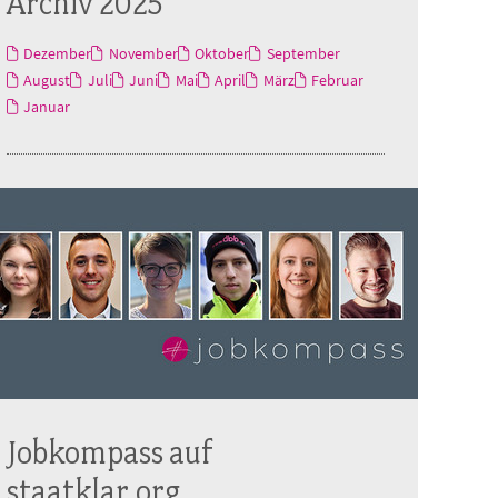
Archiv 2025
Dezember
November
Oktober
September
August
Juli
Juni
Mai
April
März
Februar
Januar
Jobkompass auf
staatklar.org