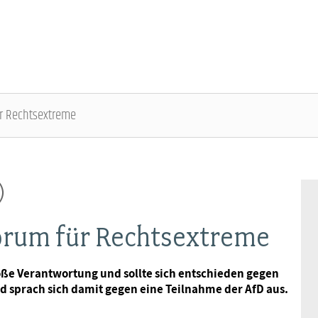
ür Rechtsextreme
ÜBER DIE DBB JUGEND - ÜBERBLICK
AUSBILDUNGSINFORMATIONEN - ÜBERBLICK
VERANSTALTUNGEN UND SEMINARE -
MITGLIEDSCHAFT & SERVICE - ÜBERBLICK
ÜBERBLICK
)
Gremien
Jugend- und Auszubildendenvertretung
Rechtsschutz
Bundesjugendausschuss
Forum für Rechtsextreme
Kontakt
Hochschulen
Vorsorgewerk
Bundesjugendtag
roße Verantwortung und sollte sich entschieden gegen
nd sprach sich damit gegen eine Teilnahme der AfD aus.
Mitgliedsgewerkschaften
Jobkompass
Vorteilswelt