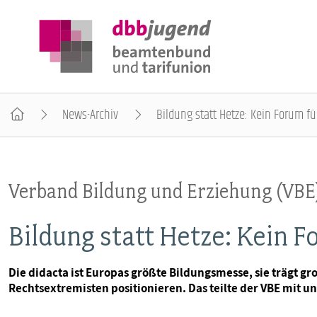
News-Archiv
Bildung statt Hetze: Kein Forum f
ÜBER DIE DBB JUGEND
Verband Bildung und Erziehung (VBE
POSITIONEN
Bildung statt Hetze: Kein 
AUSBILDUNGSINFORMATIONEN
Die didacta ist Europas größte Bildungsmesse, sie trägt g
Rechtsextremisten positionieren. Das teilte der VBE mit u
INTERNATIONALES