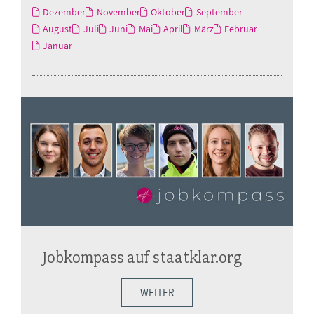
Dezember
November
Oktober
September
August
Juli
Juni
Mai
April
März
Februar
Januar
Jobkompass auf staatklar.org
WEITER