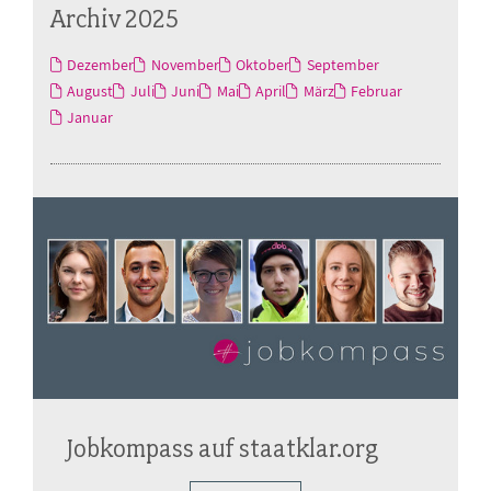
Archiv 2025
Dezember
November
Oktober
September
August
Juli
Juni
Mai
April
März
Februar
Januar
Jobkompass auf staatklar.org