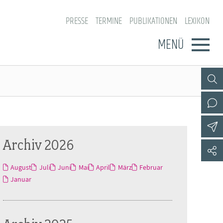
PRESSE
TERMINE
PUBLIKATIONEN
LEXIKON
MENÜ
Archiv 2026
August
Juli
Juni
Mai
April
März
Februar
Januar