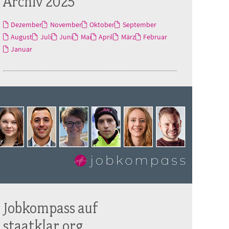
Archiv 2025
Dezember
November
Oktober
September
August
Juli
Juni
Mai
April
März
Februar
Januar
Jobkompass auf
staatklar.org