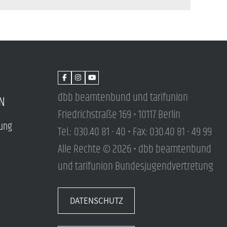
dbb beamtenbund und tarifunion
N
Friedrichstraße 169 • 10117 Berlin
tung
Tel.: 030.40 81 - 40 • Fax: 030.40 81 - 49 99
Alle Rechte © 2026 • dbb beamtenbund
und tarifunion Bundesjugendvertretung
DATENSCHUTZ