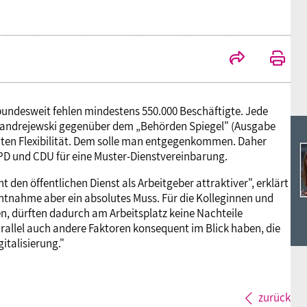
Ideencampus
Landesjugendbünde
Akademie
Parlamentarisches Sommerfest
Verlag
bundesweit fehlen mindestens 550.000 Beschäftigte. Jede
e Fandrejewski gegenüber dem „Behörden Spiegel" (Ausgabe
uchten Flexibilität. Dem solle man entgegenkommen. Daher
 SPD und CDU für eine Muster-Dienstvereinbarung.
en öffentlichen Dienst als Arbeitgeber attraktiver", erklärt
chtnahme aber ein absolutes Muss. Für die Kolleginnen und
ten, dürften dadurch am Arbeitsplatz keine Nachteile
parallel auch andere Faktoren konsequent im Blick haben, die
italisierung."
zurück