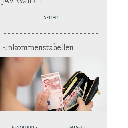
JAV-Wahlen
WEITER
Einkommenstabellen
BESOLDUNG
ENTGELT