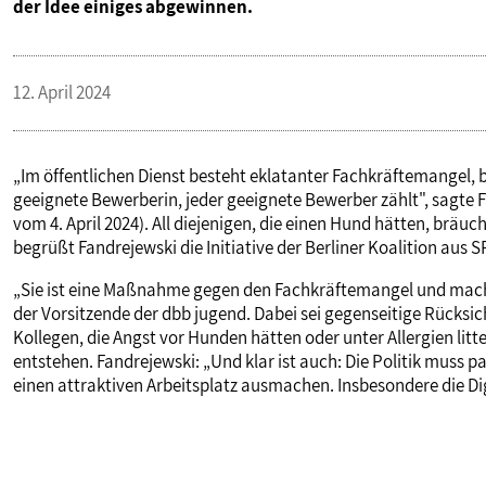
der Idee einiges abgewinnen.
VERANSTALTUNGEN UND SEMINARE
12. April 2024
MITGLIEDSCHAFT & SERVICE
„Im öffentlichen Dienst besteht eklatanter Fachkräftemangel, 
geeignete Bewerberin, jeder geeignete Bewerber zählt", sagt
vom 4. April 2024). All diejenigen, die einen Hund hätten, brä
begrüßt Fandrejewski die Initiative der Berliner Koalition aus
„Sie ist eine Maßnahme gegen den Fachkräftemangel und macht d
der Vorsitzende der dbb jugend. Dabei sei gegenseitige Rücksi
Kollegen, die Angst vor Hunden hätten oder unter Allergien lit
entstehen. Fandrejewski: „Und klar ist auch: Die Politik muss 
einen attraktiven Arbeitsplatz ausmachen. Insbesondere die Dig