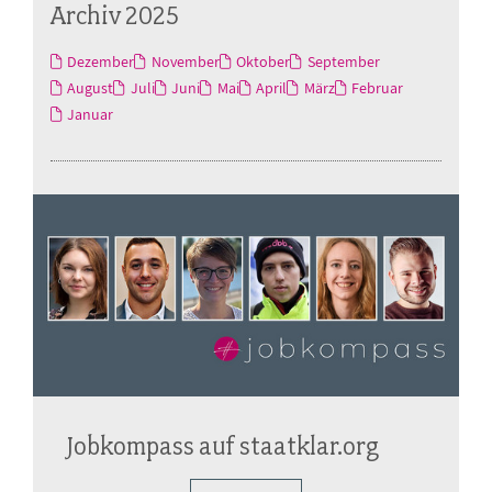
Archiv 2025
Dezember
November
Oktober
September
August
Juli
Juni
Mai
April
März
Februar
Januar
Jobkompass auf staatklar.org