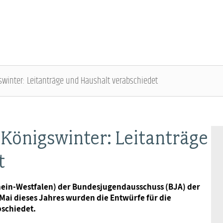
inter: Leitanträge und Haushalt verabschiedet
ÜBER DIE DBB JUGEND - ÜBERBLICK
AUSBILDUNGSINFORMATIONEN - ÜBERBLICK
VERANSTALTUNGEN UND SEMINARE -
MITGLIEDSCHAFT & SERVICE - ÜBERBLICK
ÜBERBLICK
Königswinter: Leitanträge
Gremien
Jugend- und Auszubildendenvertretung
Rechtsschutz
t
Bundesjugendausschuss
Kontakt
Hochschulen
Vorsorgewerk
rhein-Westfalen) der Bundesjugendausschuss (BJA) der
Bundesjugendtag
Mai dieses Jahres wurden die Entwürfe für die
Mitgliedsgewerkschaften
Jobkompass
Vorteilswelt
schiedet.