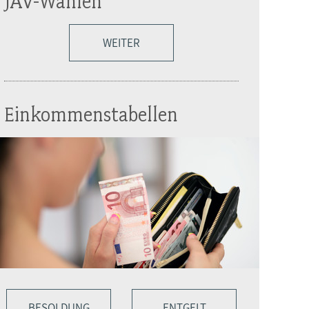
JAV-Wahlen
WEITER
Einkommenstabellen
BESOLDUNG
ENTGELT