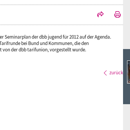
Ideencampus
Landesjugendbünde
Akademie
Parlamentarisches Sommerfest
Verlag
er Seminarplan der dbb jugend für 2012 auf der Agenda.
 Tarifrunde bei Bund und Kommunen, die den
von der dbb tarifunion, vorgestellt wurde.
zurück