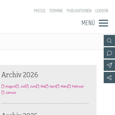
PRESSE
TERMINE
PUBLIKATIONEN
LEXIKON
MENÜ
Archiv 2026
August
Juli
Juni
Mai
April
März
Februar
Januar