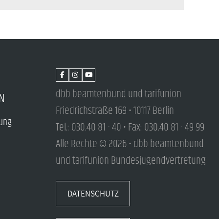
dbb beamtenbund und tarifunion
N
Friedrichstraße 169 • 10117 Berlin
tung
Tel.: 030.40 81 - 40 • Fax: 030.40 81 - 49 99
Alle Rechte © 2026 • dbb beamtenbund
und tarifunion Bundesjugendvertretung
DATENSCHUTZ