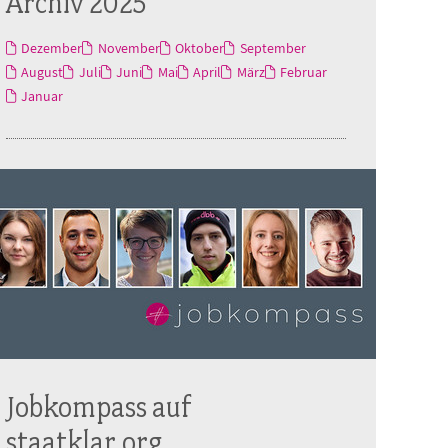
Archiv 2025
Dezember
November
Oktober
September
August
Juli
Juni
Mai
April
März
Februar
Januar
Jobkompass auf
staatklar.org