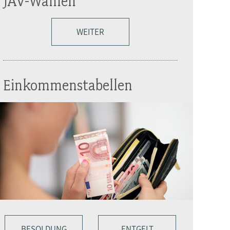
JAV-Wahlen
WEITER
Einkommenstabellen
BESOLDUNG
ENTGELT