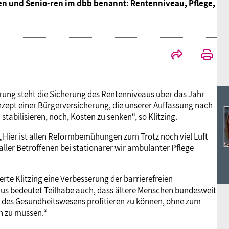
Ideencampus
n und Senio-ren im dbb benannt: Rentenniveau, Pflege,
Landesjugendbünde
Akademie
Parlamentarisches Sommerfest
Verlag
rung steht die Sicherung des Rentenniveaus über das Jahr
zept einer Bürgerversicherung, die unserer Auffassung nach
stabilisieren, noch, Kosten zu senken“, so Klitzing.
„Hier ist allen Reformbemühungen zum Trotz noch viel Luft
ller Betroffenen bei stationärer wir ambulanter Pflege
erte Klitzing eine Verbesserung der barrierefreien
naus bedeutet Teilhabe auch, dass ältere Menschen bundesweit
n des Gesundheitswesens profitieren zu können, ohne zum
n zu müssen.“