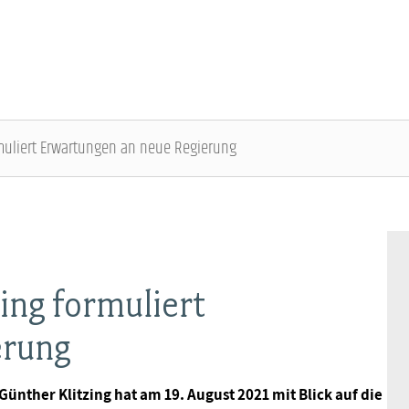
rmuliert Erwartungen an neue Regierung
ÜBER DIE DBB JUGEND - ÜBERBLICK
AUSBILDUNGSINFORMATIONEN - ÜBERBLICK
VERANSTALTUNGEN UND SEMINARE -
MITGLIEDSCHAFT & SERVICE - ÜBERBLICK
ÜBERBLICK
Gremien
Jugend- und Auszubildendenvertretung
Rechtsschutz
Bundesjugendausschuss
ing formuliert
Kontakt
Hochschulen
Vorsorgewerk
erung
Bundesjugendtag
Mitgliedsgewerkschaften
Jobkompass
Vorteilswelt
nther Klitzing hat am 19. August 2021 mit Blick auf die