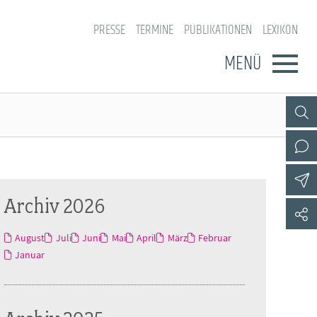
PRESSE
TERMINE
PUBLIKATIONEN
LEXIKON
MENÜ
Archiv 2026
August
Juli
Juni
Mai
April
März
Februar
Januar