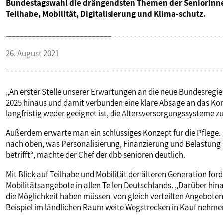
Bundestagswahl die drängendsten Themen der Seniorinne
VERANSTALTUNGEN UND SEMINARE
Teilhabe, Mobilität, Digitalisierung und Klima-schutz.
MITGLIEDSCHAFT & SERVICE
26. August 2021
„An erster Stelle unserer Erwartungen an die neue Bundesregie
2025 hinaus und damit verbunden eine klare Absage an das Kon
langfristig weder geeignet ist, die Altersversorgungssysteme zu 
Außerdem erwarte man ein schlüssiges Konzept für die Pflege. 
nach oben, was Personalisierung, Finanzierung und Belastung a
betrifft“, machte der Chef der dbb senioren deutlich.
Mit Blick auf Teilhabe und Mobilität der älteren Generation ford
Mobilitätsangebote in allen Teilen Deutschlands. „Darüber hi
die Möglichkeit haben müssen, von gleich verteilten Angebote
Beispiel im ländlichen Raum weite Wegstrecken in Kauf nehme