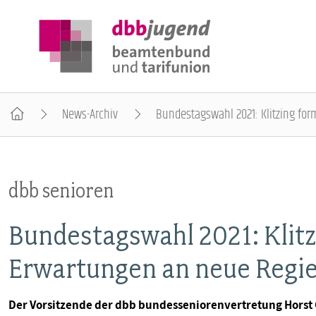
News-Archiv
Bundestagswahl 2021: Klitzing fo
ÜBER DIE DBB JUGEND
dbb senioren
POSITIONEN
Bundestagswahl 2021: Klitz
AUSBILDUNGSINFORMATIONEN
Erwartungen an neue Regi
INTERNATIONALES
Der Vorsitzende der dbb bundesseniorenvertretung Horst Gü