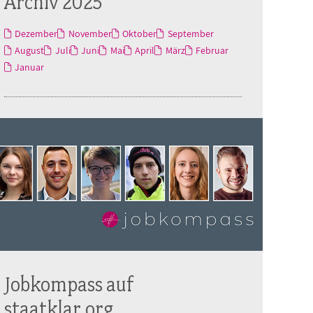
Archiv 2025
Dezember
November
Oktober
September
August
Juli
Juni
Mai
April
März
Februar
Januar
Jobkompass auf
staatklar.org