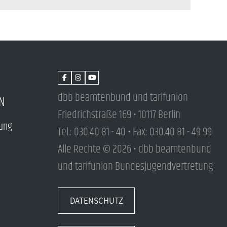
dbb beamtenbund und tarifunion
N
Friedrichstraße 169 • 10117 Berlin
tung
Tel.: 030.40 81 - 40 • Fax: 030.40 81 - 49 99
Alle Rechte © 2026 • dbb beamtenbund
und tarifunion Bundesjugendvertretung
DATENSCHUTZ