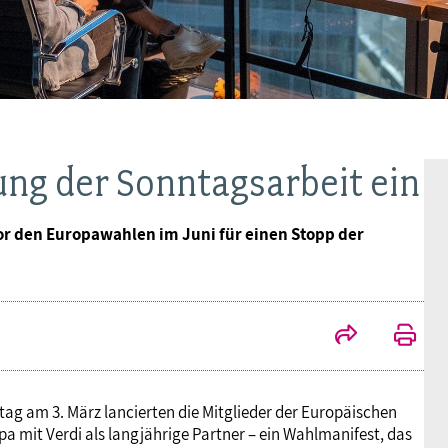
Ideencampus
Landesjugendbünde
Akademie
Parlamentarisches Sommerfest
Verlag
zung der Sonntagsarbeit ein
r den Europawahlen im Juni für einen Stopp der
tag am 3. März lancierten die Mitglieder der Europäischen
a mit Verdi als langjährige Partner – ein Wahlmanifest, das