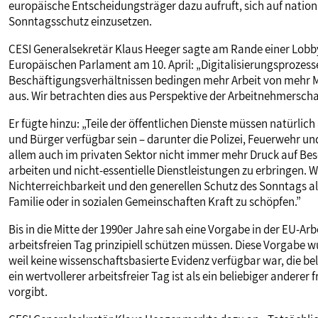
europäische Entscheidungsträger dazu aufruft, sich auf natio
Sonntagsschutz einzusetzen.
CESI Generalsekretär Klaus Heeger sagte am Rande einer Lobb
Europäischen Parlament am 10. April: „Digitalisierungsprozesse
Beschäftigungsverhältnissen bedingen mehr Arbeit von mehr
aus. Wir betrachten dies aus Perspektive der Arbeitnehmerschaf
Er fügte hinzu: „Teile der öffentlichen Dienste müssen natürl
und Bürger verfügbar sein – darunter die Polizei, Feuerwehr un
allem auch im privaten Sektor nicht immer mehr Druck auf B
arbeiten und nicht-essentielle Dienstleistungen zu erbringen. Wir
Nichterreichbarkeit und den generellen Schutz des Sonntags als
Familie oder in sozialen Gemeinschaften Kraft zu schöpfen.”
Bis in die Mitte der 1990er Jahre sah eine Vorgabe in der EU-Arb
arbeitsfreien Tag prinzipiell schützen müssen. Diese Vorgabe
weil keine wissenschaftsbasierte Evidenz verfügbar war, die be
ein wertvollerer arbeitsfreier Tag ist als ein beliebiger anderer 
vorgibt.