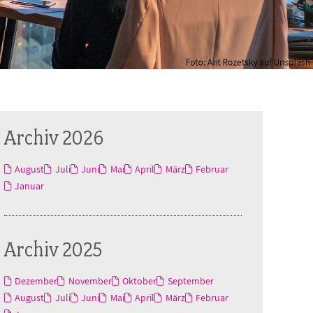
Archiv 2026
August
Juli
Juni
Mai
April
März
Februar
Januar
Archiv 2025
Dezember
November
Oktober
September
August
Juli
Juni
Mai
April
März
Februar