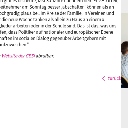
h gibt es bis heute, fast 30 Jahre nachdem dem EuGH-Urteil,
eitnehmer am Sonntag besser ‚abschalten‘ können als an
chgradig plausibel. Im Kreise der Familie, in Vereinen und
die neue Woche tanken als allein zu Haus an einem x-
eder arbeiten oder in der Schule sind. Das ist das, was uns
fen, dass Politiker auf nationaler und europäischer Ebene
aften im sozialen Dialog gegenüber Arbeitgebern mit
aufzuweichen."
r
Website der CESI
abrufbar.
zurück