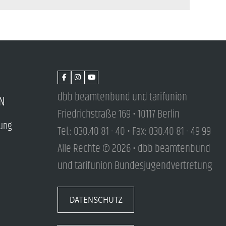
dbb beamtenbund und tarifunion
N
Friedrichstraße 169 • 10117 Berlin
tung
Tel.: 030.40 81 - 40 • Fax: 030.40 81 - 49 99
Alle Rechte © 2026 • dbb beamtenbund
und tarifunion Bundesjugendvertretung
DATENSCHUTZ