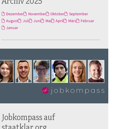
Archiv 2025
Dezember
November
Oktober
September
August
Juli
Juni
Mai
April
März
Februar
Januar
Jobkompass auf
staatklar.org