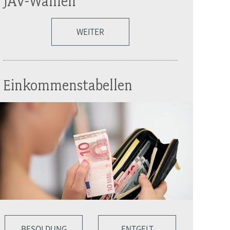
JAV-Wahlen
WEITER
Einkommenstabellen
BESOLDUNG
ENTGELT