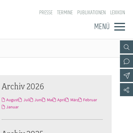
PRESSE
TERMINE
PUBLIKATIONEN
LEXIKON
MENÜ
Archiv 2026
August
Juli
Juni
Mai
April
März
Februar
Januar