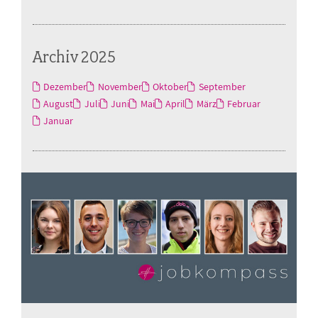
Archiv 2025
Dezember
November
Oktober
September
August
Juli
Juni
Mai
April
März
Februar
Januar