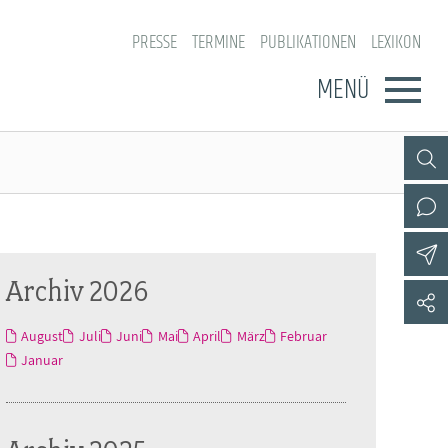
PRESSE
TERMINE
PUBLIKATIONEN
LEXIKON
MENÜ
Archiv 2026
August
Juli
Juni
Mai
April
März
Februar
Januar