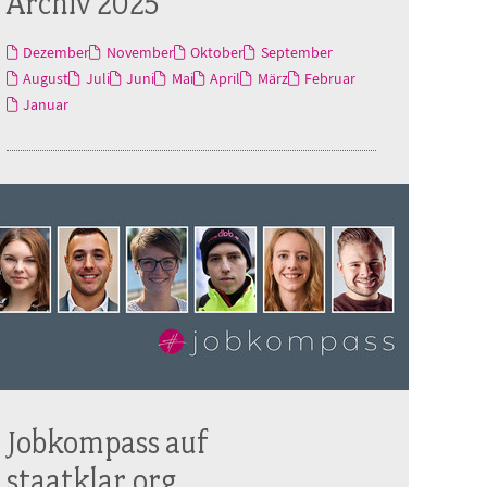
Archiv 2025
Dezember
November
Oktober
September
August
Juli
Juni
Mai
April
März
Februar
Januar
Jobkompass auf
staatklar.org