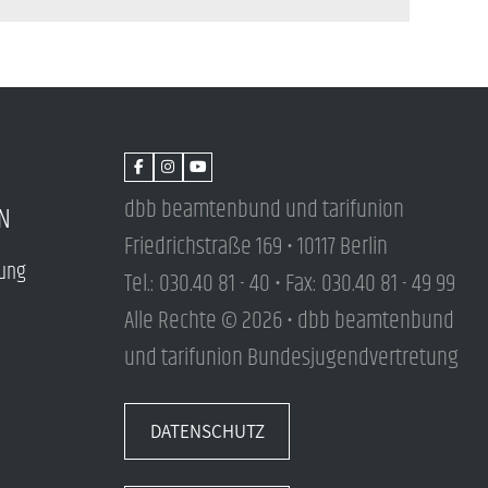
dbb beamtenbund und tarifunion
N
Friedrichstraße 169 • 10117 Berlin
tung
Tel.: 030.40 81 - 40 • Fax: 030.40 81 - 49 99
Alle Rechte © 2026 • dbb beamtenbund
und tarifunion Bundesjugendvertretung
DATENSCHUTZ