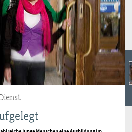
Ideencampus
Landesjugendbünde
Akademie
Parlamentarisches Sommerfest
Verlag
Dienst
ufgelegt
ahlreiche junge Menschen eine Ausbildung im