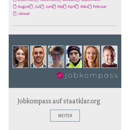
August
Juli
Juni
Mai
April
März
Februar
Januar
Jobkompass auf staatklar.org
WEITER