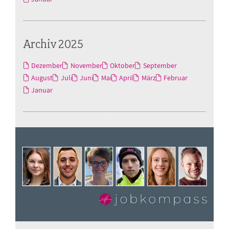
Archiv 2025
Dezember
November
Oktober
September
August
Juli
Juni
Mai
April
März
Februar
Januar