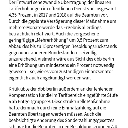
Der Entwurf sehe zwar die Übertragung der linearen
Tariferhöhungen im öffentlichen Dienst von insgesamt
4,35 Prozent in 2017 und 2018 auf die Beamten vor.
Durch die geplante Verzögerung dieser Maßnahme um
mehrere Monate werde das Ergebnis allerdings
beträchtlich relativiert. Auch die vorgesehene
geringfügige „Mehrerhöhung“ um 0,5 Prozent zum
Abbau des bis zu 15­prozentigen Besoldungsrückstands
gegenüber anderen Bundesländern sei völlig
unzureichend. Vielmehr wäre aus Sicht des dbb berlin
eine Erhöhung um mindestens ein Prozent notwendig
gewesen – so, wie es vom zuständigen Finanzsenator
eigentlich auch angekündigt worden war.
Kritik übte der dbb berlin außerdem an der fehlenden
Kompensation für die im Tarifbereich eingeführte Stufe
6 ab Entgeltgruppe 9. Diese strukturelle Maßnahme
hätte demnach durch eine Einmalzahlung auf die
Beamten übertragen werden müssen. Auch die
beabsichtigte Änderung des Sonderzahlungsgesetzes
schlage für die Beamten in den Besoldungsgruppen A 4