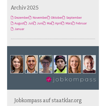
Archiv 2025
Dezember
November
Oktober
September
August
Juli
Juni
Mai
April
März
Februar
Januar
Jobkompass auf staatklar.org