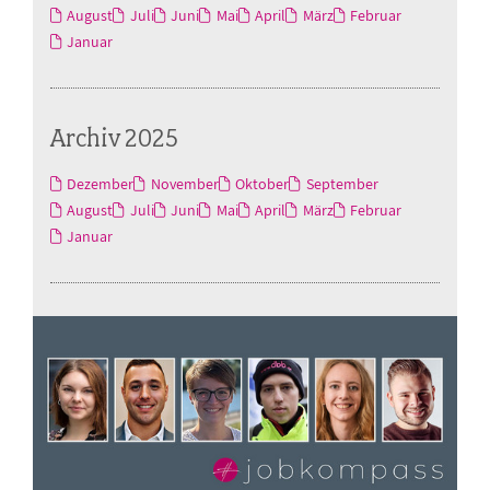
August
Juli
Juni
Mai
April
März
Februar
Januar
Archiv 2025
Dezember
November
Oktober
September
August
Juli
Juni
Mai
April
März
Februar
Januar