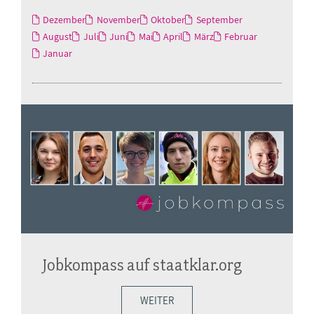
Dezember
November
Oktober
September
August
Juli
Juni
Mai
April
März
Februar
Januar
Jobkompass auf staatklar.org
WEITER