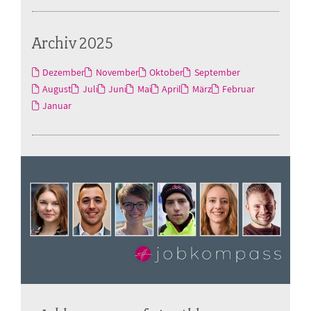
Archiv 2025
Dezember
November
Oktober
September
August
Juli
Juni
Mai
April
März
Februar
Januar