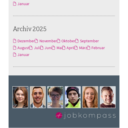
Januar
Archiv 2025
Dezember
November
Oktober
September
August
Juli
Juni
Mai
April
März
Februar
Januar