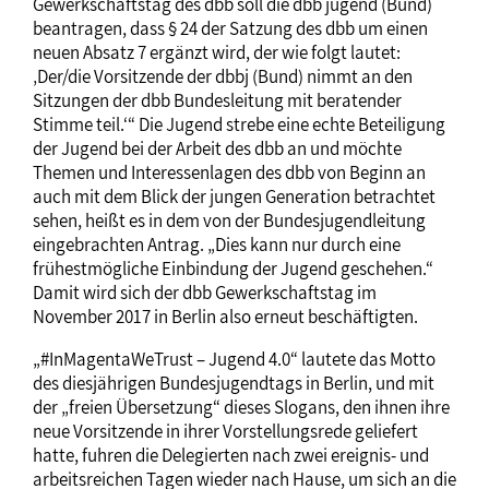
Gewerkschaftstag des dbb soll die dbb jugend (Bund)
beantragen, dass § 24 der Satzung des dbb um einen
neuen Absatz 7 ergänzt wird, der wie folgt lautet:
‚Der/die Vorsitzende der dbbj (Bund) nimmt an den
Sitzungen der dbb Bundesleitung mit beratender
Stimme teil.‘“ Die Jugend strebe eine echte Beteiligung
der Jugend bei der Arbeit des dbb an und möchte
Themen und Interessenlagen des dbb von Beginn an
auch mit dem Blick der jungen Generation betrachtet
sehen, heißt es in dem von der Bundesjugendleitung
eingebrachten Antrag. „Dies kann nur durch eine
frühestmögliche Einbindung der Jugend geschehen.“
Damit wird sich der dbb Gewerkschaftstag im
November 2017 in Berlin also erneut beschäftigten.
„#InMagentaWeTrust – Jugend 4.0“ lautete das Motto
des diesjährigen Bundesjugendtags in Berlin, und mit
der „freien Übersetzung“ dieses Slogans, den ihnen ihre
neue Vorsitzende in ihrer Vorstellungsrede geliefert
hatte, fuhren die Delegierten nach zwei ereignis- und
arbeitsreichen Tagen wieder nach Hause, um sich an die