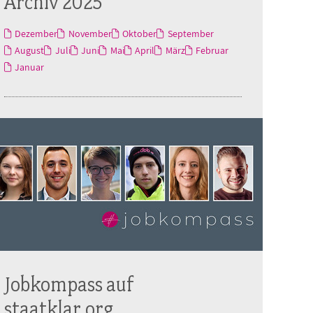
Archiv 2025
Dezember
November
Oktober
September
August
Juli
Juni
Mai
April
März
Februar
Januar
Jobkompass auf
staatklar.org