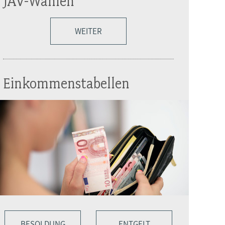
JAV-Wahlen
WEITER
Einkommenstabellen
BESOLDUNG
ENTGELT