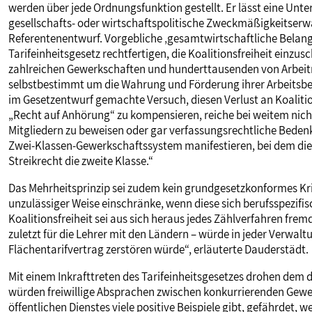
werden über jede Ordnungsfunktion gestellt. Er lässt eine Unte
gesellschafts- oder wirtschaftspolitische Zweckmäßigkeitserw
Referentenentwurf. Vorgebliche ‚gesamtwirtschaftliche Belange
Tarifeinheitsgesetz rechtfertigen, die Koalitionsfreiheit einzu
zahlreichen Gewerkschaften und hunderttausenden von Arbeit
selbstbestimmt um die Wahrung und Förderung ihrer Arbeitsbe
im Gesetzentwurf gemachte Versuch, diesen Verlust an Koalitio
„Recht auf Anhörung“ zu kompensieren, reiche bei weitem nich
Mitgliedern zu beweisen oder gar verfassungsrechtliche Bedenk
Zwei-Klassen-Gewerkschaftssystem manifestieren, bei dem die G
Streikrecht die zweite Klasse.“
Das Mehrheitsprinzip sei zudem kein grundgesetzkonformes Krit
unzulässiger Weise einschränke, wenn diese sich berufsspezifis
Koalitionsfreiheit sei aus sich heraus jedes Zählverfahren frem
zuletzt für die Lehrer mit den Ländern – würde in jeder Verwa
Flächentarifvertrag zerstören würde“, erläuterte Dauderstädt.
Mit einem Inkrafttreten des Tarifeinheitsgesetzes drohen dem 
würden freiwillige Absprachen zwischen konkurrierenden Gewerk
öffentlichen Dienstes viele positive Beispiele gibt, gefährdet, 