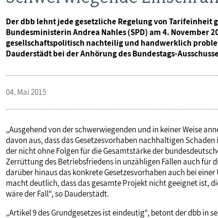
Der dbb lehnt jede gesetzliche Regelung von Tarifeinheit 
Bundesministerin Andrea Nahles (SPD) am 4. November 2014
gesellschaftspolitisch nachteilig und handwerklich probl
Dauderstädt bei der Anhörung des Bundestags-Ausschusses f
04. Mai 2015
„Ausgehend von der schwerwiegenden und in keiner Weise an
davon aus, dass das Gesetzesvorhaben nachhaltigen Schaden 
der nicht ohne Folgen für die Gesamtstärke der bundesdeutsc
Zerrüttung des Betriebsfriedens in unzähligen Fällen auch für d
darüber hinaus das konkrete Gesetzesvorhaben auch bei einer
macht deutlich, dass das gesamte Projekt nicht geeignet ist, d
wäre der Fall“, so Dauderstädt.
„Artikel 9 des Grundgesetzes ist eindeutig“, betont der dbb in 