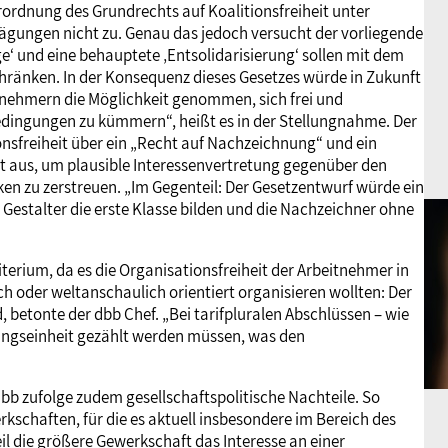
rordnung des Grundrechts auf Koalitionsfreiheit unter
ägungen nicht zu. Genau das jedoch versucht der vorliegende
‘ und eine behauptete ‚Entsolidarisierung‘ sollen mit dem
schränken. In der Konsequenz dieses Gesetzes würde in Zukunft
nehmern die Möglichkeit genommen, sich frei und
dingungen zu kümmern“, heißt es in der Stellungnahme. Der
nsfreiheit über ein „Recht auf Nachzeichnung“ und ein
t aus, um plausible Interessenvertretung gegenüber den
en zu zerstreuen. „Im Gegenteil: Der Gesetzentwurf würde ein
estalter die erste Klasse bilden und die Nachzeichner ohne
erium, da es die Organisationsfreiheit der Arbeitnehmer in
ch oder weltanschaulich orientiert organisieren wollten: Der
d, betonte der dbb Chef. „Bei tarifpluralen Abschlüssen – wie
ltungseinheit gezählt werden müssen, was den
dbb zufolge zudem gesellschaftspolitische Nachteile. So
schaften, für die es aktuell insbesondere im Bereich des
weil die größere Gewerkschaft das Interesse an einer