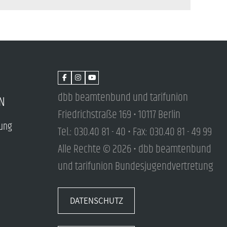
dbb beamtenbund und tarifunion
N
Friedrichstraße 169 • 10117 Berlin
tung
Tel.: 030.40 81 - 40 • Fax: 030.40 81 - 49 99
Alle Rechte © 2026 • dbb beamtenbund
und tarifunion Bundesjugendvertretung
DATENSCHUTZ