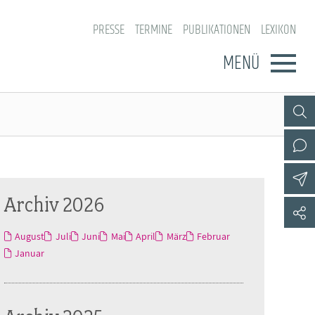
PRESSE
TERMINE
PUBLIKATIONEN
LEXIKON
MENÜ
Archiv 2026
August
Juli
Juni
Mai
April
März
Februar
Januar