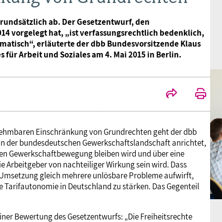
grundsätzlich ab. Der Gesetzentwurf, den
 vorgelegt hat, „ist verfassungsrechtlich bedenklich,
ematisch“, erläuterte der dbb Bundesvorsitzende Klaus
ür Arbeit und Soziales am 4. Mai 2015 in Berlin.
nehmbaren Einschränkung von Grundrechten geht der dbb
in der bundesdeutschen Gewerkschaftslandschaft anrichtet,
hen Gewerkschaftbewegung bleiben wird und über eine
ie Arbeitgeber von nachteiliger Wirkung sein wird. Dass
 Umsetzung gleich mehrere unlösbare Probleme aufwirft,
ie Tarifautonomie in Deutschland zu stärken. Das Gegenteil
seiner Bewertung des Gesetzentwurfs: „Die Freiheitsrechte