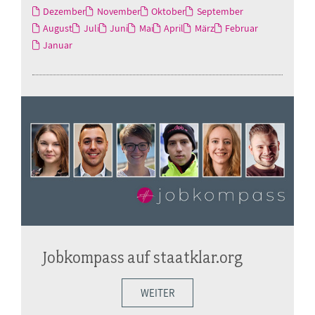
Dezember
November
Oktober
September
August
Juli
Juni
Mai
April
März
Februar
Januar
Jobkompass auf staatklar.org
WEITER