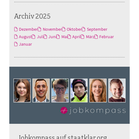
Archiv 2025
Dezember
November
Oktober
September
August
Juli
Juni
Mai
April
März
Februar
Januar
Jobkompass auf staatklar.org