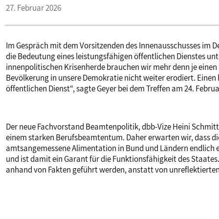
27. Februar 2026
VERANSTALTUNGEN UND SEMINARE
Im Gespräch mit dem Vorsitzenden des Innenausschusses im De
MITGLIEDSCHAFT & SERVICE
die Bedeutung eines leistungsfähigen öffentlichen Dienstes un
innenpolitischen Krisenherde brauchen wir mehr denn je einen
Bevölkerung in unsere Demokratie nicht weiter erodiert. Einen
öffentlichen Dienst“, sagte Geyer bei dem Treffen am 24. Februar
Der neue Fachvorstand Beamtenpolitik, dbb-Vize Heini Schmitt, 
einem starken Berufsbeamtentum. Daher erwarten wir, dass die
amtsangemessene Alimentation in Bund und Ländern endlich ei
und ist damit ein Garant für die Funktionsfähigkeit des Staat
anhand von Fakten geführt werden, anstatt von unreflektiert