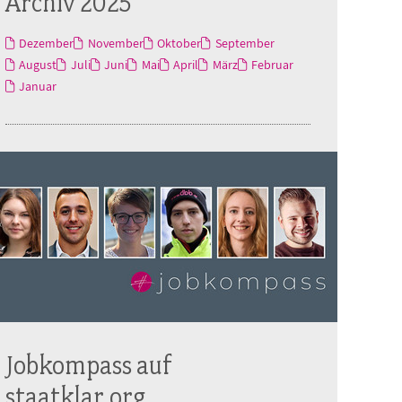
Archiv 2025
Dezember
November
Oktober
September
August
Juli
Juni
Mai
April
März
Februar
Januar
Jobkompass auf
staatklar.org