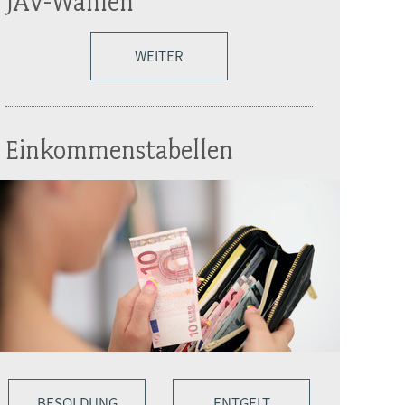
JAV-Wahlen
WEITER
Einkommenstabellen
BESOLDUNG
ENTGELT