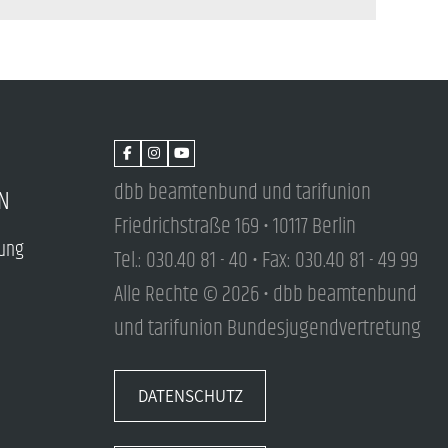
dbb beamtenbund und tarifunion
N
Friedrichstraße 169 • 10117 Berlin
tung
Tel.: 030.40 81 - 40 • Fax: 030.40 81 - 49 99
Alle Rechte © 2026 • dbb beamtenbund
und tarifunion Bundesjugendvertretung
DATENSCHUTZ