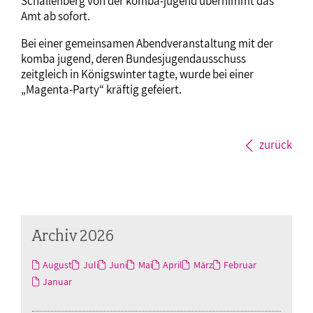
Schallenberg von der komba-jugend übernimmt das
Amt ab sofort.
Bei einer gemeinsamen Abendveranstaltung mit der
komba jugend, deren Bundesjugendausschuss
zeitgleich in Königswinter tagte, wurde bei einer
„Magenta-Party“ kräftig gefeiert.
zurück
Archiv 2026
August
Juli
Juni
Mai
April
März
Februar
Januar