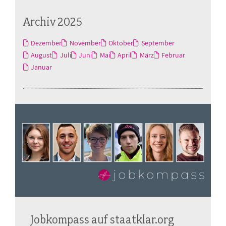
Archiv 2025
Dezember
November
Oktober
September
August
Juli
Juni
Mai
April
März
Februar
Januar
Jobkompass auf staatklar.org