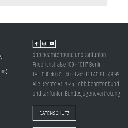
dbb beamtenbund und tarifunion
N
Friedrichstraße 169 • 10117 Berlin
tung
Tel.: 030.40 81 - 40 • Fax: 030.40 81 - 49 99
Alle Rechte © 2026 • dbb beamtenbund
und tarifunion Bundesjugendvertretung
DATENSCHUTZ