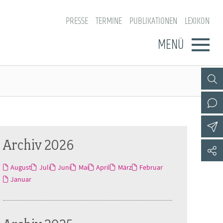
PRESSE
TERMINE
PUBLIKATIONEN
LEXIKON
MENÜ
Archiv 2026
August
Juli
Juni
Mai
April
März
Februar
Januar