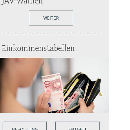
JAV-Wahlen
WEITER
Einkommenstabellen
BESOLDUNG
ENTGELT