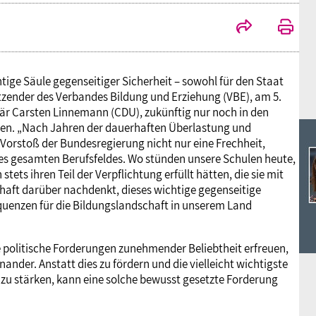
Ideencampus
Landesjugendbünde
Akademie
Parlamentarisches Sommerfest
Verlag
tige Säule gegenseitiger Sicherheit – sowohl für den Staat
itzender des Verbandes Bildung und Erziehung (VBE), am 5.
tär Carsten Linnemann (CDU), zukünftig nur noch in den
mten. „Nach Jahren der dauerhaften Überlastung und
Vorstoß der Bundesregierung nicht nur eine Frechheit,
 des gesamten Berufsfeldes. Wo stünden unsere Schulen heute,
tets ihren Teil der Verpflichtung erfüllt hätten, die sie mit
aft darüber nachdenkt, dieses wichtige gegenseitige
quenzen für die Bildungslandschaft in unserem Land
ale politische Forderungen zunehmender Beliebtheit erfreuen,
ander. Anstatt dies zu fördern und die vielleicht wichtigste
– zu stärken, kann eine solche bewusst gesetzte Forderung