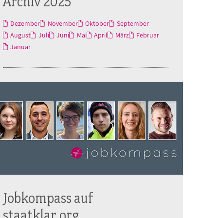
Archiv 2025
Dezember
November
Oktober
September
August
Juli
Juni
Mai
April
März
Februar
Januar
Jobkompass auf
staatklar.org