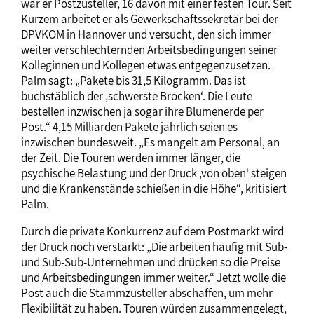
war er Postzusteller, 16 davon mit einer festen Tour. Seit
Kurzem arbeitet er als Gewerkschaftssekretär bei der
DPVKOM in Hannover und versucht, den sich immer
weiter verschlechternden Arbeitsbedingungen seiner
Kolleginnen und Kollegen etwas entgegenzusetzen.
Palm sagt: „Pakete bis 31,5 Kilogramm. Das ist
buchstäblich der ‚schwerste Brocken‘. Die Leute
bestellen inzwischen ja sogar ihre Blumenerde per
Post.“ 4,15 Milliarden Pakete jährlich seien es
inzwischen bundesweit. „Es mangelt am Personal, an
der Zeit. Die Touren werden immer länger, die
psychische Belastung und der Druck ‚von oben‘ steigen
und die Krankenstände schießen in die Höhe“, kritisiert
Palm.
Durch die private Konkurrenz auf dem Postmarkt wird
der Druck noch verstärkt: „Die arbeiten häufig mit Sub-
und Sub-Sub-Unternehmen und drücken so die Preise
und Arbeitsbedingungen immer weiter.“ Jetzt wolle die
Post auch die Stammzusteller abschaffen, um mehr
Flexibilität zu haben. Touren würden zusammengelegt,