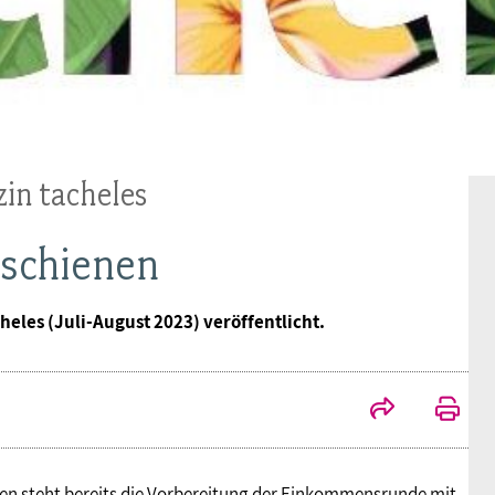
Ideencampus
Landesjugendbünde
Akademie
Parlamentarisches Sommerfest
Verlag
in tacheles
rschienen
heles (Juli-August 2023) veröffentlicht.
steht bereits die Vorbereitung der Einkommensrunde mit