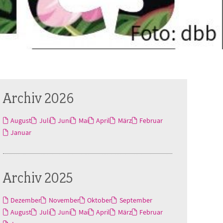
Archiv 2026
August
Juli
Juni
Mai
April
März
Februar
Januar
Archiv 2025
Dezember
November
Oktober
September
August
Juli
Juni
Mai
April
März
Februar