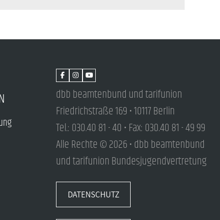
dbb beamtenbund und tarifunion
N
Friedrichstraße 169 • 10117 Berlin
tung
Tel.: 030.40 81 - 40 • Fax: 030.40 81 - 49 99
Alle Rechte © 2026 • dbb beamtenbund
und tarifunion Bundesjugendvertretung
DATENSCHUTZ