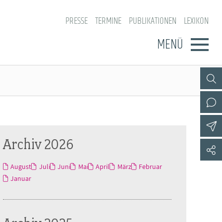
PRESSE
TERMINE
PUBLIKATIONEN
LEXIKON
MENÜ
Archiv 2026
August
Juli
Juni
Mai
April
März
Februar
Januar