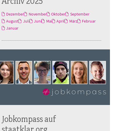
Archiv 2025
Dezember
November
Oktober
September
August
Juli
Juni
Mai
April
März
Februar
Januar
Jobkompass auf
staatklar.org