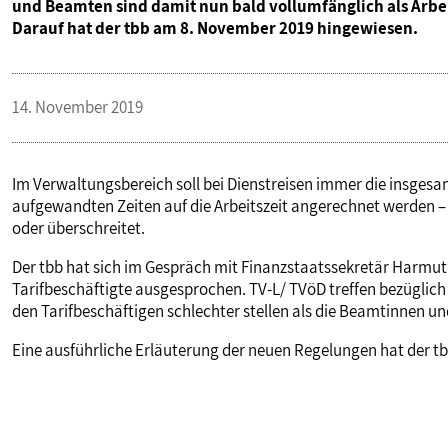
und Beamten sind damit nun bald vollumfänglich als Arbe
VERANSTALTUNGEN UND SEMINARE
Darauf hat der tbb am 8. November 2019 hingewiesen.
MITGLIEDSCHAFT & SERVICE
14. November 2019
Im Verwaltungsbereich soll bei Dienstreisen immer die insgesam
aufgewandten Zeiten auf die Arbeitszeit angerechnet werden – e
oder überschreitet.
Der tbb hat sich im Gespräch mit Finanzstaatssekretär Harmut
Tarifbeschäftigte ausgesprochen. TV-L/ TVöD treffen bezüglic
den Tarifbeschäftigen schlechter stellen als die Beamtinnen u
Eine ausführliche Erläuterung der neuen Regelungen hat der t