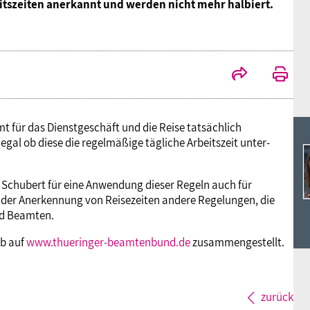
Ideencampus
itszeiten anerkannt und werden nicht mehr halbiert.
Landesjugendbünde
Akademie
Parlamentarisches Sommerfest
Verlag
t für das Dienstgeschäft und die Reise tatsächlich
gal ob diese die regelmäßige tägliche Arbeitszeit unter-
 Schubert für eine Anwendung dieser Regeln auch für
h der Anerkennung von Reisezeiten andere Regelungen, die
nd Beamten.
bb auf
www.thueringer-beamtenbund.de
zusammengestellt.
zurück