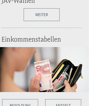
JAV-Wahlen
WEITER
Einkommenstabellen
BESOLDUNG
ENTGELT