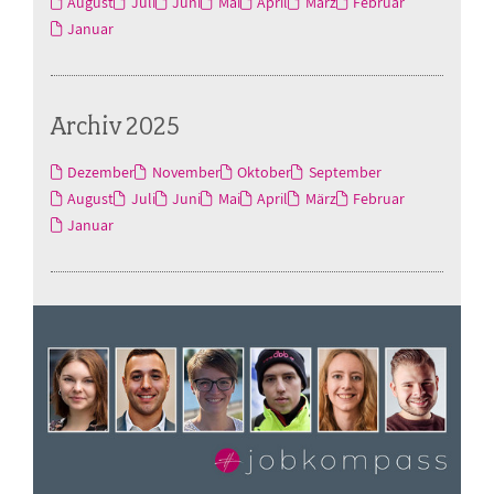
August
Juli
Juni
Mai
April
März
Februar
Januar
Archiv 2025
Dezember
November
Oktober
September
August
Juli
Juni
Mai
April
März
Februar
Januar